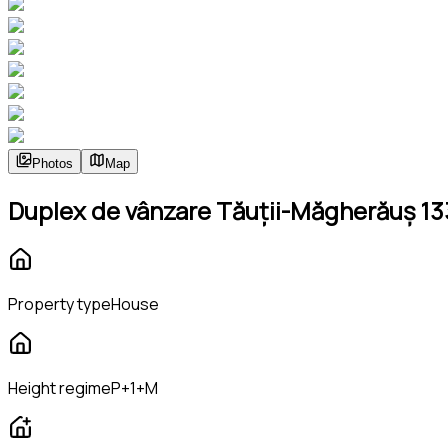
Photos
Map
Duplex de vânzare Tăuții-Măgherăuș 133 
Property type
House
Height regime
P+1+M