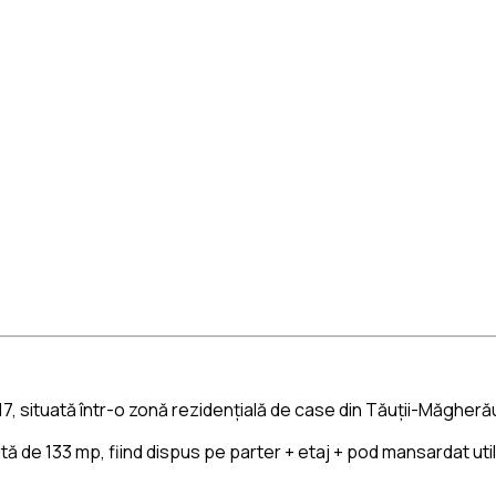
7, situată într-o zonă rezidențială de case din
Tăuții-Măgheră
uită de 133 mp, fiind dispus pe parter + etaj + pod mansardat u