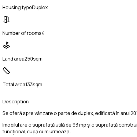
Housing type
Duplex
Number of rooms
4
Land area
250sqm
Total area
133sqm
Description
Se oferă spre vânzare o parte de duplex, edificată în anul 201
Imobilul are o suprafață utilă de 93 mp și o suprafață constr
funcțional, după cum urmează: