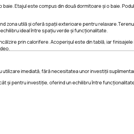
 o baie. Etajul este compus din două dormitoare și o baie. Podul
d zona utilă și oferă spații exterioare pentru relaxare.Terenu
echilibru ideal între spațiu verde și funcționalitate.
călzire prin calorifere. Acoperișul este din tablă, iar finisajele
ideo.
ru utilizare imediată, fără necesitatea unor investiții suplimenta
 și pentru investiție, oferind un echilibru între funcționalitat