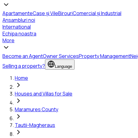
Apartamente
Case și Vile
Birouri
Comercial și Industrial
Ansambluri noi
International
Echipa noastra
More
Become an Agent
Owner Services
Property Management
Ne
Selling a property?
Language
Home
Houses and Villas for Sale
Maramures County
Tautii-Magheraus