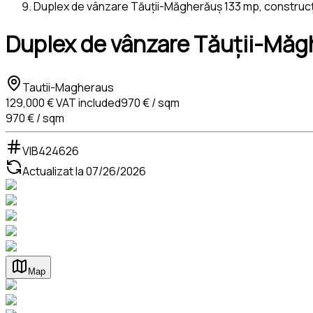
Duplex de vânzare Tăuții-Măgherăuș 133 mp, construcție
Duplex de vânzare Tăuții-Măghe
Tautii-Magheraus
129,000 €
VAT included
970 € / sqm
970 € / sqm
VIB424626
Actualizat la
07/26/2026
Map