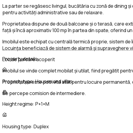
La parter se regăsesc livingul, bucătăria cu zonă de dining și
pentru activități administrative sau de relaxare.
Proprietatea dispune de două balcoane și o terasă, care extin
față și încă aproximativ 100 mp în partea din spate, oferind un 
Imobilul este echipat cu centrală termică proprie, sistem de în
Locuința beneficiază de sistem de alarmă și supraveghere v
Property details
Loc de parcare acoperit
Imobilul se vinde complet mobilat și utilat, fiind pregătit pent
Property type:
Houses and villas
Proprietatea este potrivită atât pentru locuire permanentă, cât
Se percepe comision de intermediere.
Height regime:
P+1+M
Housing type:
Duplex