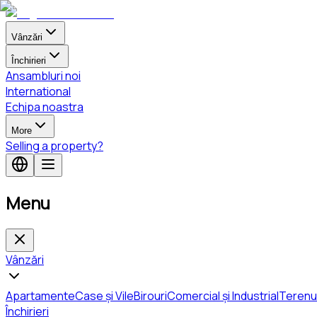
Vânzări
Închirieri
Ansambluri noi
International
Echipa noastra
More
Selling a property?
Menu
Vânzări
Apartamente
Case și Vile
Birouri
Comercial și Industrial
Terenu
Închirieri