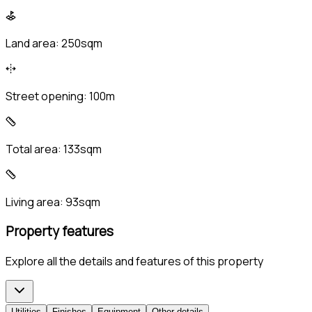
Land area:
250sqm
Street opening:
100m
Total area:
133sqm
Living area:
93sqm
Property features
Explore all the details and features of this property
Utilities
Finishes
Equipment
Other details