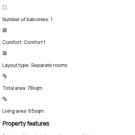
Number of balconies:
1
Comfort:
Comfort 1
Layout type:
Separate rooms
Total area:
78sqm
Living area:
65sqm
Property features