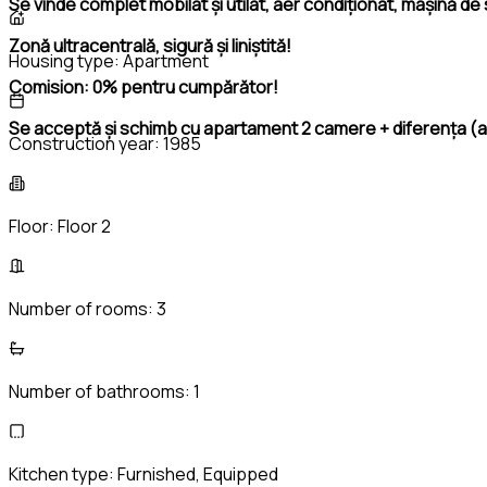
Se vinde complet mobilat și utilat, aer condiționat, mașină de s
Zonă ultracentrală, sigură și liniștită!
Housing type:
Apartment
Comision: 0% pentru cumpărător!
Se acceptă și schimb cu apartament 2 camere + diferența (apa
Construction year:
1985
Floor:
Floor 2
Number of rooms:
3
Number of bathrooms:
1
Kitchen type:
Furnished, Equipped