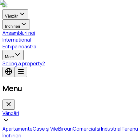
Vânzări
Închirieri
Ansambluri noi
International
Echipa noastra
More
Selling a property?
Menu
Vânzări
Apartamente
Case și Vile
Birouri
Comercial și Industrial
Terenu
Închirieri