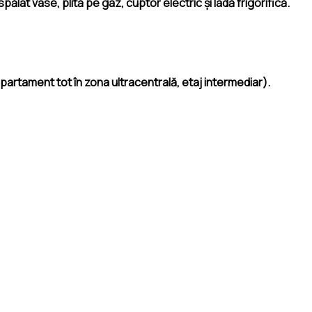
pălat vase, plită pe gaz, cuptor electric și ladă frigorifică.
rtament tot în zona ultracentrală, etaj intermediar).