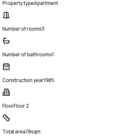
Property type
Apartment
Number of rooms
3
Number of bathrooms
1
Construction year
1985
Floor
Floor 2
Total area
78sqm