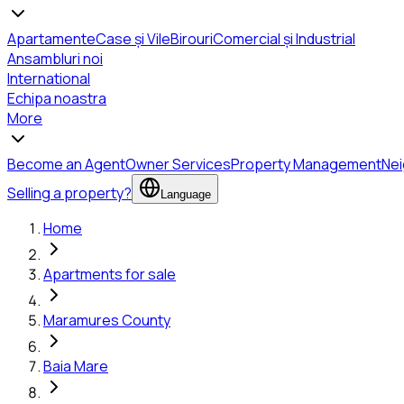
Apartamente
Case și Vile
Birouri
Comercial și Industrial
Ansambluri noi
International
Echipa noastra
More
Become an Agent
Owner Services
Property Management
Ne
Selling a property?
Language
Home
Apartments for sale
Maramures County
Baia Mare