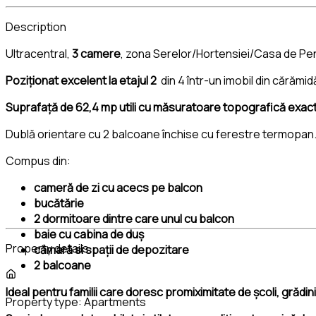
Description
Ultracentral,
3 camere
, zona Serelor/Hortensiei/Casa de Pen
Poziționat excelent la etajul 2
din 4 într-un imobil din cărămidă
Suprafață de 62,4 mp utili cu măsuratoare topografică exac
Dublă orientare cu 2 balcoane închise cu ferestre termopan
Compus din:
cameră de zi cu acecs pe balcon
bucătărie
2 dormitoare dintre care unul cu balcon
baie cu cabina de duș
Property details
cămară si spații de depozitare
2 balcoane
Ideal pentru familii care doresc promiximitate de școli, grădin
Property type:
Apartments