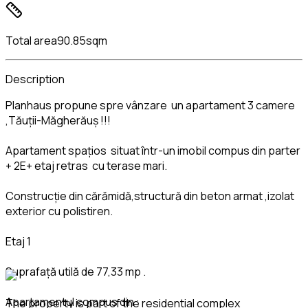
Total area
90.85sqm
Description
Planhaus propune spre vânzare un apartament 3 camere
,Tăuții-Măgherăuș !!!
Apartament spațios situat într-un imobil compus din parter
+ 2E+ etaj retras cu terase mari.
Construcție din cărămidă,structură din beton armat ,izolat
exterior cu polistiren.
Etaj 1
Suprafață utilă de 77,33 mp .
Apartamentul compus din :
The property is part of the residential complex