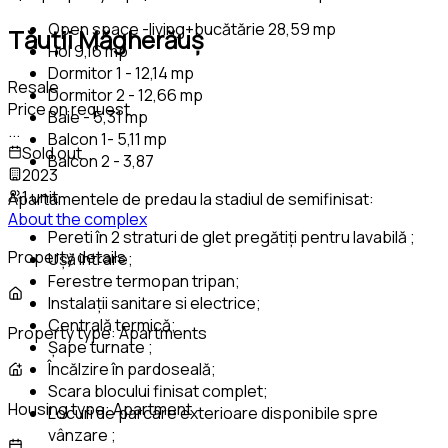
Open space -living+bucătărie 28,59 mp
Tăuții Măgherăuș
Hol 9,16 mp
Dormitor 1 - 12,14 mp
Resale
Dormitor 2 - 12,66 mp
Price on request
Baie - 5,31 mp
...
Balcon 1- 5,11 mp
Sold out
Balcon 2 - 3,87
2023
1 unit
Apartamentele de predau la stadiul de semifinisat:
About the complex
Pereti în 2 straturi de glet pregătiți pentru lavabilă ;
Property details
Ușă intrare;
Ferestre termopan tripan;
Instalații sanitare si electrice;
Centrală termică;
Property type:
Apartments
Șape turnate ;
Încălzire în pardoseală;
Scara blocului finisat complet;
Housing type:
Apartment
Locuri de parcare exterioare disponibile spre
vânzare ;