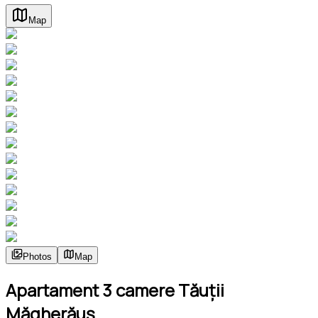
Map
Photos
Map
Apartament 3 camere Tăuții
Măgherăuș