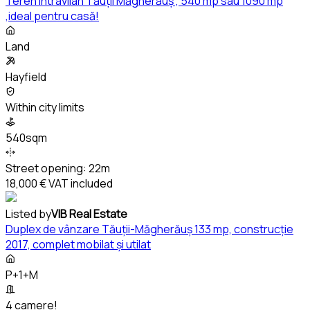
Teren intravilan Tăuții Măgherăuș , 540 mp sau 1090 mp
,ideal pentru casă!
Land
Hayfield
Within city limits
540sqm
Street opening:
22m
18,000 €
VAT included
Listed by
VIB Real Estate
Duplex de vânzare Tăuții-Măgherăuș 133 mp, construcție
2017, complet mobilat și utilat
P+1+M
4 camere!