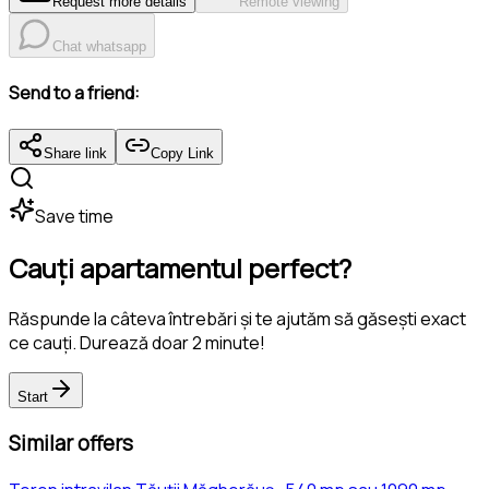
Request more details
Remote viewing
Chat whatsapp
Send to a friend:
Share link
Copy Link
Save time
Cauți apartamentul perfect?
Răspunde la câteva întrebări și te ajutăm să găsești exact
ce cauți. Durează doar 2 minute!
Start
Similar offers