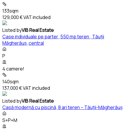
133sqm
129,000 €
VAT included
Listed by
VIB Real Estate
Case individuale pe parter ,550 mp teren , Tăuții
Măgherăuș ,central
P
4 camere!
140sqm
137,000 €
VAT included
Listed by
VIB Real Estate
Casă modernă cu piscină, 8 ari teren – Tăuții-Măgherăuș
S+P+M