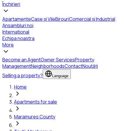
Închirieri
Apartamente
Case și Vile
Birouri
Comercial și Industrial
Ansambluri noi
International
Echipa noastra
More
Become an Agent
Owner Services
Property
Management
Neighborhoods
Contact
Noutăți
Selling a property?
Language
Home
Apartments for sale
Maramures County