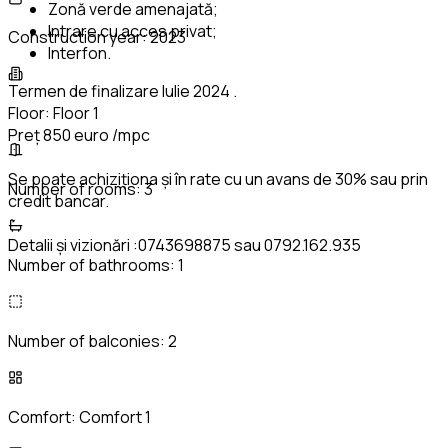
Zonă verde amenajată;
Intrare cu acces privat;
Construction year:
2023
Interfon.
Termen de finalizare Iulie 2024 .
Floor:
Floor 1
Preț 850 euro /mpc
Se poate achiziționa și în rate cu un avans de 30% sau prin
Number of rooms:
3
credit bancar.
Detalii și vizionări :0743698875 sau 0792.162.935
Number of bathrooms:
1
Number of balconies:
2
Comfort:
Comfort 1