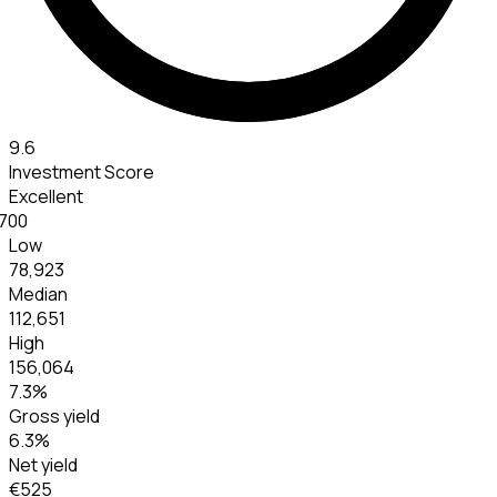
9.6
Investment Score
Excellent
700
Low
78,923
Median
112,651
High
156,064
7.3
%
Gross yield
6.3
%
Net yield
€525