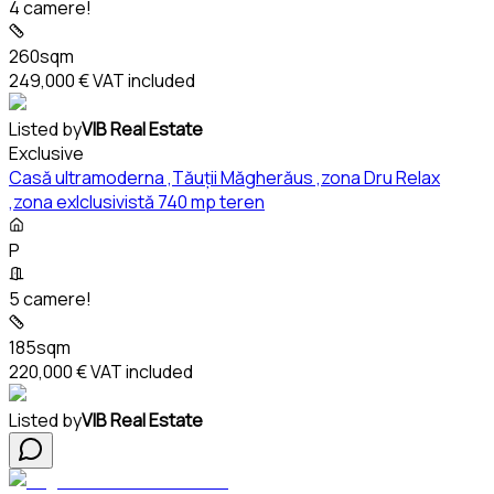
4 camere!
260sqm
249,000 €
VAT included
Listed by
VIB Real Estate
Exclusive
Casă ultramoderna ,Tăuții Măgherăus ,zona Dru Relax
,zona exlclusivistă 740 mp teren
P
5 camere!
185sqm
220,000 €
VAT included
Listed by
VIB Real Estate