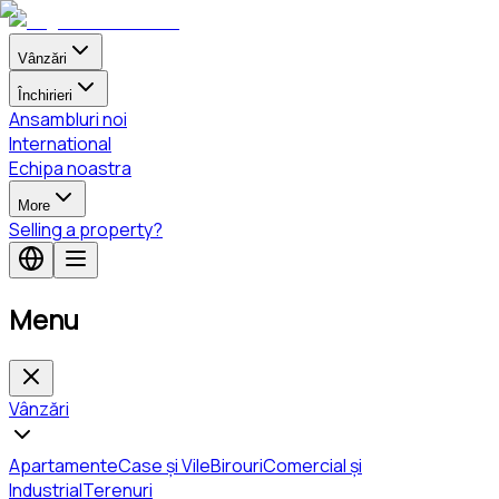
Vânzări
Închirieri
Ansambluri noi
International
Echipa noastra
More
Selling a property?
Menu
Vânzări
Apartamente
Case și Vile
Birouri
Comercial și
Industrial
Terenuri