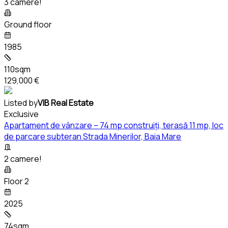
3 camere!
Ground floor
1985
110sqm
129,000 €
Listed by
VIB Real Estate
Exclusive
Apartament de vânzare – 74 mp construiți, terasă 11 mp, loc
de parcare subteran Strada Minerilor, Baia Mare
2 camere!
Floor 2
2025
74sqm