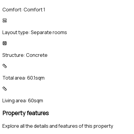
Comfort:
Comfort 1
Layout type:
Separate rooms
Structure:
Concrete
Total area:
60.1sqm
Living area:
60sqm
Property features
Explore all the details and features of this property