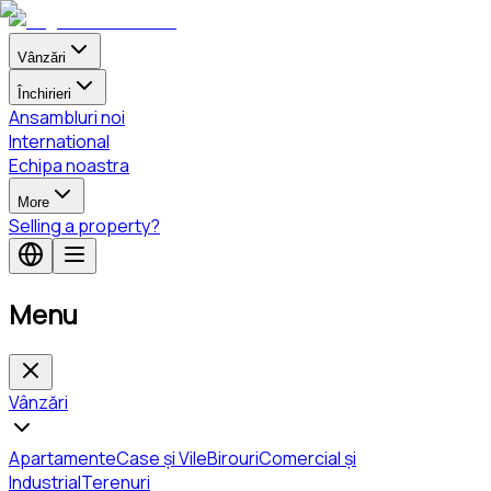
Vânzări
Închirieri
Ansambluri noi
International
Echipa noastra
More
Selling a property?
Menu
Vânzări
Apartamente
Case și Vile
Birouri
Comercial și
Industrial
Terenuri