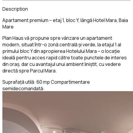
Description
Apartament premium – etaj 1, bloc Y, lângă Hotel Mara, Baia
Mare
Plan Haus vă propune spre vânzare un apartament
modern, situat într-o zonă centrală și verde, la etajul 1 al
primului bloc Y din apropierea Hotelului Mara – o locație
ideală pentru acces rapid către toate punctele de interes
din oraș, dar cu avantajul unui ambient liniștit, cu vedere
directă spre Parcul Mara.
Suprafață utilă: 60 mp Compartimentare
semidecomandată:
Bucătărie închisă, complet mobilată și utilată
Living spațios, integrat armonios cu zona de dormit
open space
Dormitor separat
Două băi
Spații de depozitare bine organizate