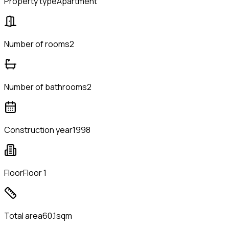
Property type
Apartment
Number of rooms
2
Number of bathrooms
2
Construction year
1998
Floor
Floor 1
Total area
60.1sqm