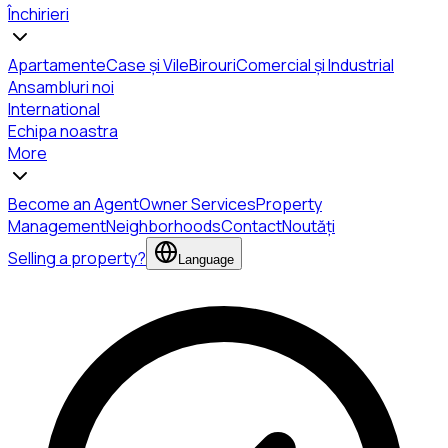
Închirieri
Apartamente
Case și Vile
Birouri
Comercial și Industrial
Ansambluri noi
International
Echipa noastra
More
Become an Agent
Owner Services
Property
Management
Neighborhoods
Contact
Noutăți
Selling a property?
Language