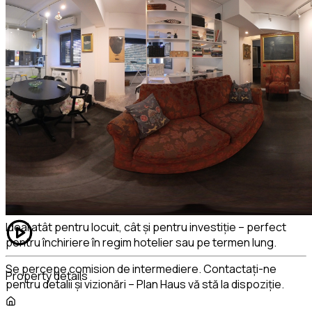
Dotări de calitate superioară:
Se vinde complet mobilat și utilat
2 aparate de aer condiționat
Încălzire în pardoseală și centrală termică proprie
Jaluzele electrice
Finisaje premium: parchet, piatră naturală, mobilier
executat la comandă
Instalații termice și sanitare complet noi
Toate ferestrele sunt orientate exclusiv spre Parcul Mara
– o panoramă verde care oferă lumină naturală și liniște
permanentă.
Ideal atât pentru locuit, cât și pentru investiție – perfect
pentru închiriere în regim hotelier sau pe termen lung.
Se percepe comision de intermediere. Contactați-ne
Property details
pentru detalii și vizionări – Plan Haus vă stă la dispoziție.