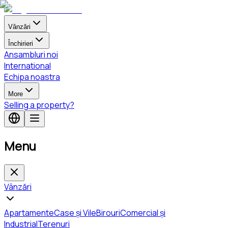
Vânzări
Închirieri
Ansambluri noi
International
Echipa noastra
More
Selling a property?
Menu
Vânzări
Apartamente
Case și Vile
Birouri
Comercial și
Industrial
Terenuri