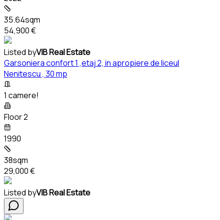
35.64sqm
54,900 €
Listed by
VIB Real Estate
Garsoniera confort 1 ,etaj 2, in apropiere de liceul
Nenitescu , 30 mp
1 camere!
Floor 2
1990
38sqm
29,000 €
Listed by
VIB Real Estate