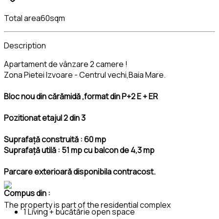
Total area
60sqm
Description
Apartament de vânzare 2 camere !
Zona Pietei Izvoare - Centrul vechi,Baia Mare.
Bloc nou din cărămidă ,format din P+2 E + ER
Pozitionat etajul 2 din 3
Suprafață construită : 60 mp
Suprafață utilă : 51 mp cu balcon de 4,3 mp
Parcare exterioară disponibila contracost.
Compus din :
The property is part of the residential complex
1 Living + bucătărie open space