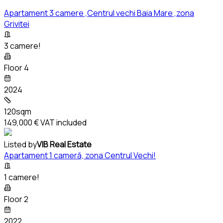
Apartament 3 camere ,Centrul vechi Baia Mare ,zona
Grivitei
3 camere!
Floor 4
2024
120sqm
149,000 €
VAT included
Listed by
VIB Real Estate
Apartament 1 cameră, zona Centrul Vechi!
1 camere!
Floor 2
2022