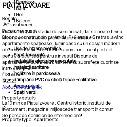
1 Dormitor
PIATA IZVOARE
1 Baie
1 Hol
Resale
1 Balcon
Orasul Vechi
Price on request
Imobilul se află la stadiul de semifinisat ,dar se poate finisa
Bloc nou construit din cărămidă ,P+2 etaje + 3 retras ,având
la cerere in functie de preferintele clientilor!
apartamente spațioase, ,luminoase cu un design modern
Ușa de intrare metalică
oferind un mediu confortabil si primitor ! Locul perfect
Șapă,tencuială
pentru a locui sau pentru a investi! Dispune de
Instalatiile electrice executate
apartamente cu 1, 2 sau 3 camere cu suprafețe cuprinse
Instalații sanitare
între 40 mp -71
...
Încălzire în pardoseală
Sold out
Tâmplărie PVC cu sticlă tripan -calitative
2023
Acces privat
About the complex
Spații verzi.
Property details
La 10 min de Piata Izvoare , Centrul Istoric ,institutii de
invatamant , magazine ,mijloacede transport in comun.
Se percepe comision de intermediere!
Property type:
Apartments