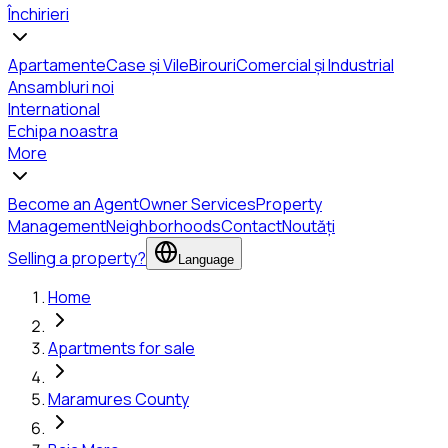
Închirieri
Apartamente
Case și Vile
Birouri
Comercial și Industrial
Ansambluri noi
International
Echipa noastra
More
Become an Agent
Owner Services
Property
Management
Neighborhoods
Contact
Noutăți
Selling a property?
Language
Home
Apartments for sale
Maramures County