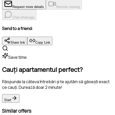
Request more details
Remote viewing
Chat whatsapp
Send to a friend:
Share link
Copy Link
Save time
Cauți apartamentul perfect?
Răspunde la câteva întrebări și te ajutăm să găsești exact
ce cauți. Durează doar 2 minute!
Start
Similar offers