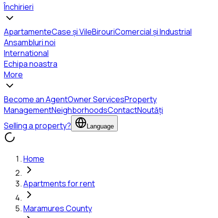
Închirieri
Apartamente
Case și Vile
Birouri
Comercial și Industrial
Ansambluri noi
International
Echipa noastra
More
Become an Agent
Owner Services
Property
Management
Neighborhoods
Contact
Noutăți
Selling a property?
Language
Home
Apartments for rent
Maramures County