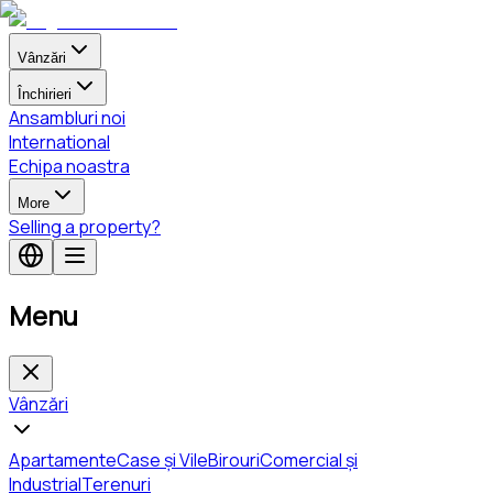
Vânzări
Închirieri
Ansambluri noi
International
Echipa noastra
More
Selling a property?
Menu
Vânzări
Apartamente
Case și Vile
Birouri
Comercial și
Industrial
Terenuri