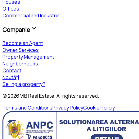
Houses
Offices
Commercial and Industrial
Companie
Become an Agent
Owner Services
Property Management
Neighborhoods
Contact
Noutăți
Selling a property?
©
2026
VIB Real Estate
. All rights reserved.
Terms and Conditions
Privacy Policy
Cookie Policiy