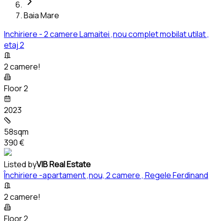
Baia Mare
Inchiriere - 2 camere Lamaitei ,nou complet mobilat utilat ,
etaj 2
2 camere!
Floor 2
2023
58sqm
390 €
Listed by
VIB Real Estate
Închiriere -apartament ,nou, 2 camere , Regele Ferdinand
2 camere!
Floor 2