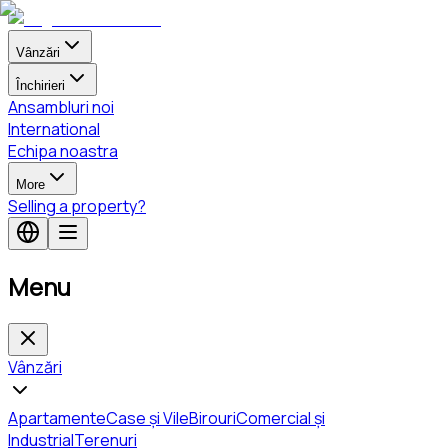
Vânzări
Închirieri
Ansambluri noi
International
Echipa noastra
More
Selling a property?
Menu
Vânzări
Apartamente
Case și Vile
Birouri
Comercial și
Industrial
Terenuri