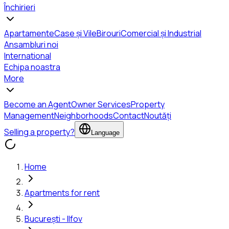
Închirieri
Apartamente
Case și Vile
Birouri
Comercial și Industrial
Ansambluri noi
International
Echipa noastra
More
Become an Agent
Owner Services
Property
Management
Neighborhoods
Contact
Noutăți
Selling a property?
Language
Home
Apartments for rent
București - Ilfov