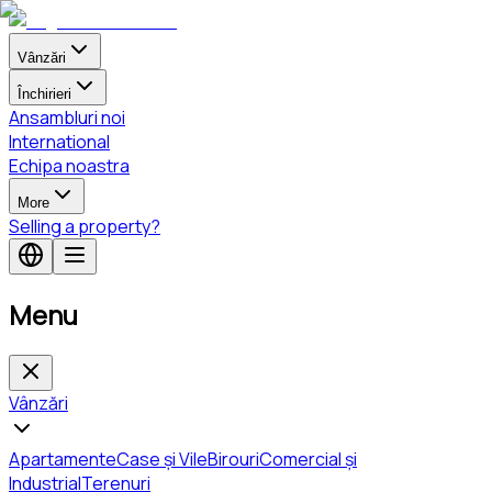
Vânzări
Închirieri
Ansambluri noi
International
Echipa noastra
More
Selling a property?
Menu
Vânzări
Apartamente
Case și Vile
Birouri
Comercial și
Industrial
Terenuri