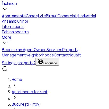
Închirieri
Apartamente
Case și Vile
Birouri
Comercial și Industrial
Ansambluri noi
International
Echipa noastra
More
Become an Agent
Owner Services
Property
Management
Neighborhoods
Contact
Noutăți
Selling a property?
Language
Home
Apartments for rent
București - Ilfov