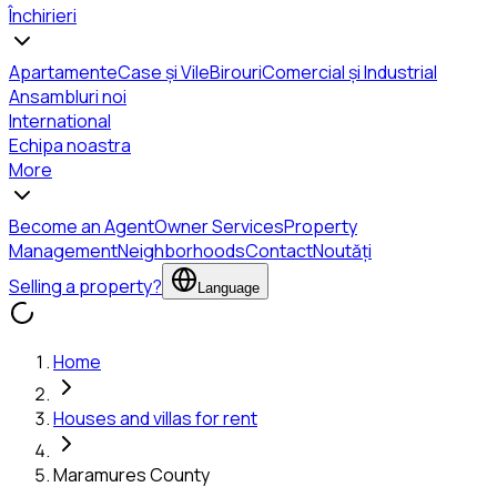
Închirieri
Apartamente
Case și Vile
Birouri
Comercial și Industrial
Ansambluri noi
International
Echipa noastra
More
Become an Agent
Owner Services
Property
Management
Neighborhoods
Contact
Noutăți
Selling a property?
Language
Home
Houses and villas for rent
Maramures County