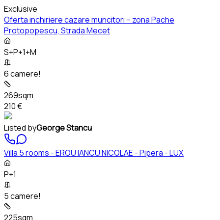
Exclusive
Oferta inchiriere cazare muncitori – zona Pache
Protopopescu, Strada Mecet
S+P+1+M
6 camere!
269sqm
210 €
Listed by
George Stancu
Villa 5 rooms - EROU IANCU NICOLAE - Pipera - LUX
P+1
5 camere!
225sqm