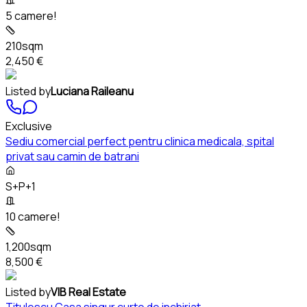
5 camere!
210sqm
2,450 €
Listed by
Luciana Raileanu
Exclusive
Sediu comercial perfect pentru clinica medicala, spital
privat sau camin de batrani
S+P+1
10 camere!
1,200sqm
8,500 €
Listed by
VIB Real Estate
Titulescu Casa singur curte de inchiriat