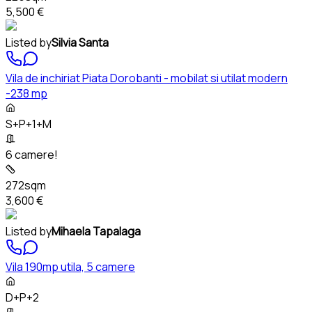
5,500 €
Listed by
Silvia Santa
Vila de inchiriat Piata Dorobanti - mobilat si utilat modern
-238 mp
S+P+1+M
6 camere!
272sqm
3,600 €
Listed by
Mihaela Tapalaga
Vila 190mp utila, 5 camere
D+P+2