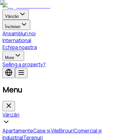
Vânzări
Închirieri
Ansambluri noi
International
Echipa noastra
More
Selling a property?
Menu
Vânzări
Apartamente
Case și Vile
Birouri
Comercial și
Industrial
Terenuri