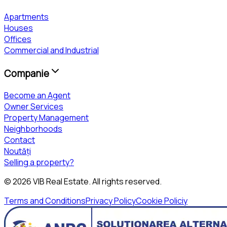
Apartments
Houses
Offices
Commercial and Industrial
Companie
Become an Agent
Owner Services
Property Management
Neighborhoods
Contact
Noutăți
Selling a property?
©
2026
VIB Real Estate
. All rights reserved.
Terms and Conditions
Privacy Policy
Cookie Policiy