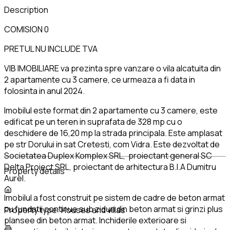
Description
COMISION 0
PRETUL NU INCLUDE TVA
VIB IMOBILIARE va prezinta spre vanzare o vila alcatuita din
2 apartamente cu 3 camere, ce urmeaza a fi data in
folosinta in anul 2024.
Imobilul este format din 2 apartamente cu 3 camere, este
edificat pe un teren in suprafata de 328 mp cu o
deschidere de 16,20 mp la strada principala. Este amplasat
pe str Dorului in sat Cretesti, com Vidra. Este dezvoltat de
Societatea Duplex Komplex SRL, proiectant general SC
Delta Proiect SRL, proiectant de arhitectura B.I.A Dumitru
Property details
Aurel.
Imobilul a fost construit pe sistem de cadre de beton armat
cu fundatii continue sub ziduri din beton armat si grinzi plus
Property type:
Houses and villas
plansee din beton armat. Inchiderile exterioare si