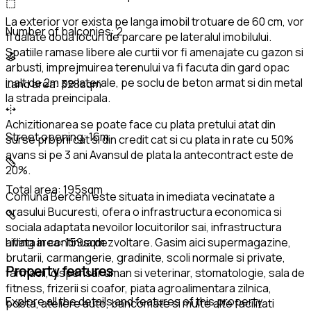
La exterior vor exista pe langa imobil trotuare de 60 cm, vor
Number of balconies:
2
fi dalate doua locuri de parcare pe lateralul imobilului.
Spatiile ramase libere ale curtii vor fi amenajate cu gazon si
arbusti, imprejmuirea terenului va fi facuta din gard opac
inalt de 2m pe laterale, pe soclu de beton armat si din metal
Land area:
328sqm
la strada preincipala.
Achizitionarea se poate face cu plata pretului atat din
Street opening:
16m
surse proprii cat si din credit cat si cu plata in rate cu 50%
avans si pe 3 ani Avansul de plata la antecontract este de
20%.
Total area:
195sqm
Comuna Berceni este situata in imediata vecinatate a
orasului Bucuresti, ofera o infrastructura economica si
sociala adaptata nevoilor locuitorilor sai, infrastructura
aflata in continua dezvoltare. Gasim aici supermagazine,
Living area:
159sqm
brutarii, carmangerie, gradinite, scoli normale si private,
Property features
farmacii, dispensar uman si veterinar, stomatologie, sala de
fitness, frizerii si coafor, piata agroalimentara zilnica,
Explore all the details and features of this property
posta, ateliere auto, bancomate si multe alte facilitati