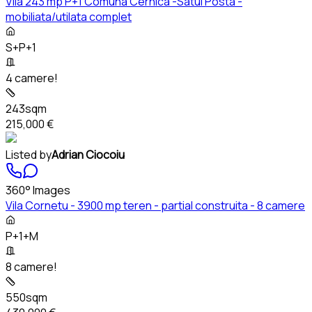
Vila 243 mp P+1 Comuna Cernica -Satul Posta -
mobiliata/utilata complet
S+P+1
4 camere!
243sqm
215,000 €
Listed by
Adrian Ciocoiu
360° Images
Vila Cornetu - 3900 mp teren - partial construita - 8 camere
P+1+M
8 camere!
550sqm