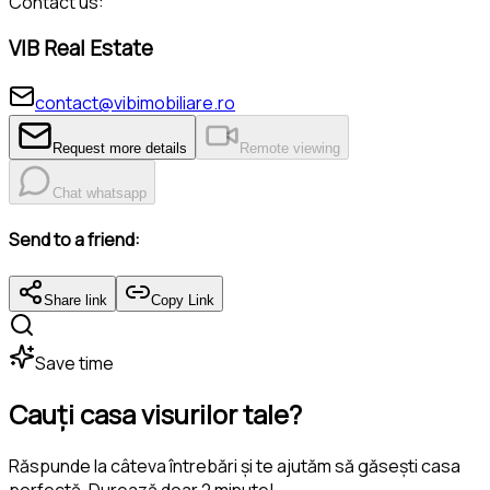
Contact us:
VIB Real Estate
contact@vibimobiliare.ro
Request more details
Remote viewing
Chat whatsapp
Send to a friend:
Share link
Copy Link
Save time
Cauți casa visurilor tale?
Răspunde la câteva întrebări și te ajutăm să găsești casa