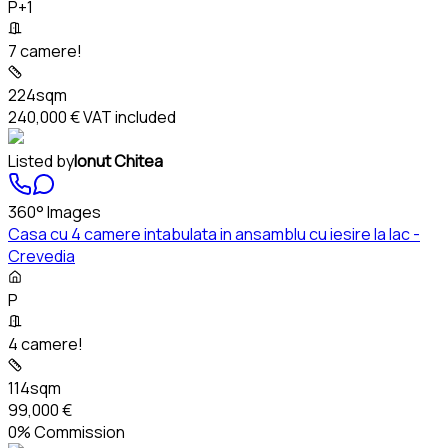
P+1
7 camere!
224sqm
240,000 €
VAT included
Listed by
Ionut Chitea
360° Images
Casa cu 4 camere intabulata in ansamblu cu iesire la lac -
Crevedia
P
4 camere!
114sqm
99,000 €
0% Commission