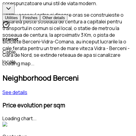
corespunzatoare unui stil de viata modern.
Pentru accesul catre si dinspre oras se construieste o
Utilities
Finishes
Other details
pasarela peste soseaua de centura a capitalei pentru
transportul in comun si cel local, o statie de metrou la
soseaua de centura, la aproximativ 3 Km, o pista de
Internet
biciclete Berceni-Vidra-Comana, au inceput lucrarile la o
cale ferata pentru un tren de mare viteza Vidra - Berceni -
Cable
Gara de Nord, se extinde reteaua de apa si canalizare
locala.
Loading map...
Neighborhood Berceni
See details
Price evolution per sqm
Loading chart...