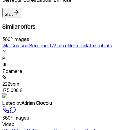
perfectă. Durează doar 2 minute!
Start
Similar offers
360° Images
Vila Comuna Berceni - 173 mp utili - mobilata si utilata
P
7 camere!
222sqm
175,000 €
Listed by
Adrian Ciocoiu
360° Images
Video