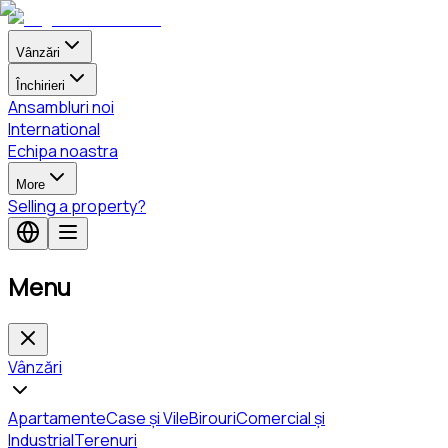
Vânzări
Închirieri
Ansambluri noi
International
Echipa noastra
More
Selling a property?
Menu
Vânzări
Apartamente
Case și Vile
Birouri
Comercial și
Industrial
Terenuri