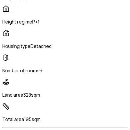
Height regime
P+1
Housing type
Detached
Number of rooms
6
Land area
328sqm
Total area
195sqm