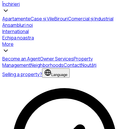
Închirieri
Apartamente
Case și Vile
Birouri
Comercial și Industrial
Ansambluri noi
International
Echipa noastra
More
Become an Agent
Owner Services
Property
Management
Neighborhoods
Contact
Noutăți
Selling a property?
Language