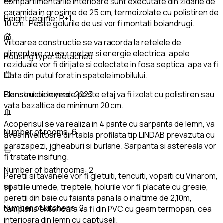
compartimentarile interioare sunt executate din zidarie de
caramida in grosime de 25 cm, termoizolate cu polistiren de
Height regime:
P+1
10 cm. Peste golurile de usi vor fi montati boiandrugi.
Viitoarea constructie se va racorda la retelele de
alimentare cu gaz metan si energie electrica, apele
Housing type:
Detached
reziduale vor fi dirijate si colectate in fosa septica, apa va fi
luata din putul forat in spatele imobilului.
Planseul de lemn de peste etaj va fi izolat cu polistiren sau
Construction year:
2023
vata bazaltica de minimum 20 cm.
Acoperisul se va realiza in 4 pante cu sarpanta de lemn, va
Number of rooms:
6
avea invelitoare din tabla profilata tip LINDAB prevazuta cu
parazapezi, jgheaburi si burlane. Sarpanta si astereala vor
fi tratate insifung.
Number of bathrooms:
2
Peretii si tavanele vor fi gletuiti, tencuiti, vopsiti cu Vinarom,
spatiile umede, treptele, holurile vor fi placate cu gresie,
peretii din baie cu faianta pana la o inaltime de 2,10m,
Number of kitchens:
2
tamplaria exterioara va fi din PVC cu geam termopan, cea
interioara din lemn cu captuseli.