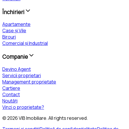
Închirieri
Apartamente
Case și Vile
Birouri
Comercial și Industrial
Companie
Devino Agent
Servicii proprietari
Management proprietate
Cartiere
Contact
Noutăți
Vinzi o proprietate?
©
2026
VIB Imobiliare
. All rights reserved.
Termeni și condiții
Politică de confidențialitate
Politica de