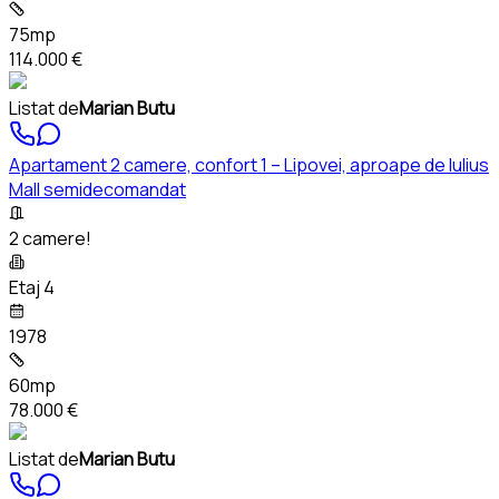
75mp
114.000 €
Listat de
Marian Butu
Apartament 2 camere, confort 1 – Lipovei, aproape de Iulius
Mall semidecomandat
2 camere!
Etaj 4
1978
60mp
78.000 €
Listat de
Marian Butu