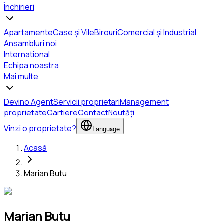
Închirieri
Apartamente
Case și Vile
Birouri
Comercial și Industrial
Ansambluri noi
International
Echipa noastra
Mai multe
Devino Agent
Servicii proprietari
Management
proprietate
Cartiere
Contact
Noutăți
Vinzi o proprietate?
Language
Acasă
Marian Butu
Marian Butu