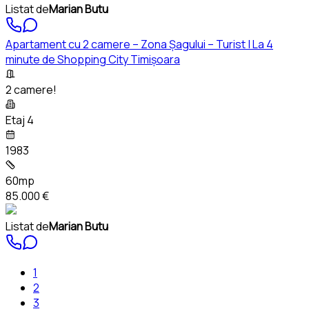
Listat de
Marian Butu
Apartament cu 2 camere – Zona Șagului – Turist | La 4
minute de Shopping City Timișoara
2 camere!
Etaj 4
1983
60mp
85.000 €
Listat de
Marian Butu
1
2
3