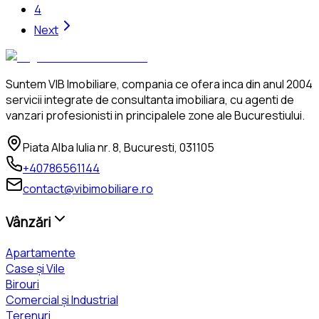
4
Next
Suntem VIB Imobiliare, compania ce ofera inca din anul 2004
servicii integrate de consultanta imobiliara, cu agenti de
vanzari profesionisti in principalele zone ale Bucurestiului.
Piata Alba Iulia nr. 8, Bucuresti, 031105
+40786561144
contact@vibimobiliare.ro
Vânzări
Apartamente
Case și Vile
Birouri
Comercial și Industrial
Terenuri