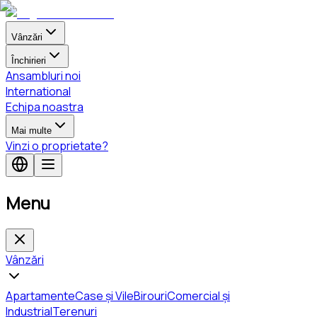
Vânzări
Închirieri
Ansambluri noi
International
Echipa noastra
Mai multe
Vinzi o proprietate?
Menu
Vânzări
Apartamente
Case și Vile
Birouri
Comercial și
Industrial
Terenuri