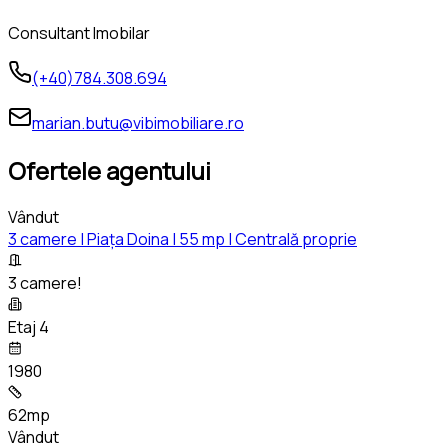
Consultant Imobilar
(+40)784.308.694
marian.butu@vibimobiliare.ro
Ofertele agentului
Vândut
3 camere | Piața Doina | 55 mp | Centrală proprie
3 camere!
Etaj 4
1980
62mp
Vândut