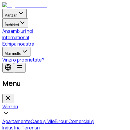
Vânzări
Închirieri
Ansambluri noi
International
Echipa noastra
Mai multe
Vinzi o proprietate?
Menu
Vânzări
Apartamente
Case și Vile
Birouri
Comercial și
Industrial
Terenuri