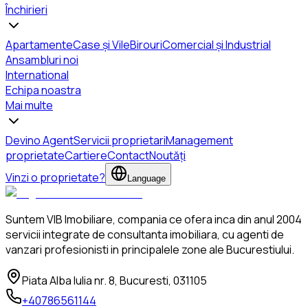
Închirieri
Apartamente
Case și Vile
Birouri
Comercial și Industrial
Ansambluri noi
International
Echipa noastra
Mai multe
Devino Agent
Servicii proprietari
Management
proprietate
Cartiere
Contact
Noutăți
Vinzi o proprietate?
Language
Suntem VIB Imobiliare, compania ce ofera inca din anul 2004
servicii integrate de consultanta imobiliara, cu agenti de
vanzari profesionisti in principalele zone ale Bucurestiului.
Piata Alba Iulia nr. 8, Bucuresti, 031105
+40786561144