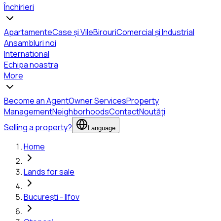
Închirieri
Apartamente
Case și Vile
Birouri
Comercial și Industrial
Ansambluri noi
International
Echipa noastra
More
Become an Agent
Owner Services
Property
Management
Neighborhoods
Contact
Noutăți
Selling a property?
Language
Home
Lands for sale
București - Ilfov