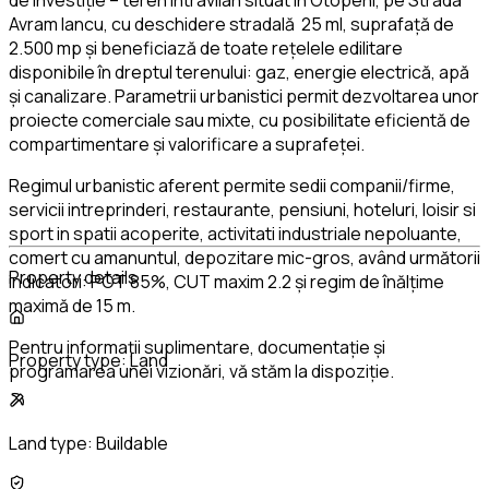
Avram Iancu, cu deschidere stradală 25 ml, suprafață de
2.500 mp și beneficiază de toate rețelele edilitare
disponibile în dreptul terenului: gaz, energie electrică, apă
și canalizare. Parametrii urbanistici permit dezvoltarea unor
proiecte comerciale sau mixte, cu posibilitate eficientă de
compartimentare și valorificare a suprafeței.
Regimul urbanistic aferent permite sedii companii/firme,
servicii intreprinderi, restaurante, pensiuni, hoteluri, loisir si
sport in spatii acoperite, activitati industriale nepoluante,
comert cu amanuntul, depozitare mic-gros, având următorii
Property details
indicatori: POT 85%, CUT maxim 2.2 și regim de înălțime
maximă de 15 m.
Pentru informații suplimentare, documentație și
Property type:
Land
programarea unei vizionări, vă stăm la dispoziție.
Land type:
Buildable