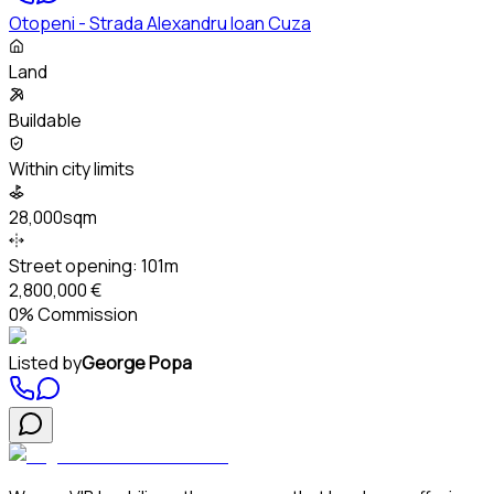
Otopeni - Strada Alexandru Ioan Cuza
Land
Buildable
Within city limits
28,000sqm
Street opening:
101m
2,800,000 €
0% Commission
Listed by
George Popa