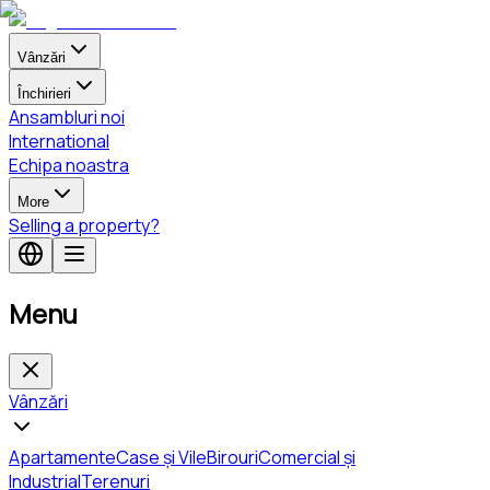
Vânzări
Închirieri
Ansambluri noi
International
Echipa noastra
More
Selling a property?
Menu
Vânzări
Apartamente
Case și Vile
Birouri
Comercial și
Industrial
Terenuri