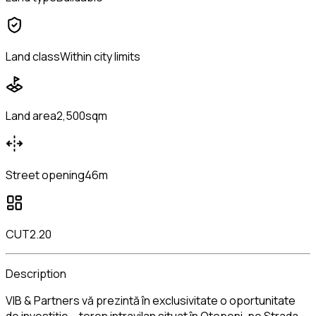
Land class
Within city limits
Land area
2,500sqm
Street opening
46m
CUT
2.20
Description
VIB & Partners vă prezintă în exclusivitate o oportunitate
de investiție – teren intravilan situat în Otopeni, pe Strada