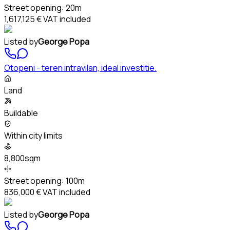
Street opening:
20m
1,617,125 €
VAT included
Listed by
George Popa
Otopeni - teren intravilan, ideal investitie.
Land
Buildable
Within city limits
8,800sqm
Street opening:
100m
836,000 €
VAT included
Listed by
George Popa