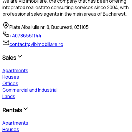
We are VIB Imobiliare, the company that has been offering
integrated real estate consulting services since 2004, with
professional sales agents in the main areas of Bucharest.
Piata Alba Iulia nr. 8, Bucuresti, 031105
+40786561144
contact@vibimobiliare.ro
Sales
Apartments
Houses
Offices
Commercial and Industrial
Lands
Rentals
Apartments
Houses