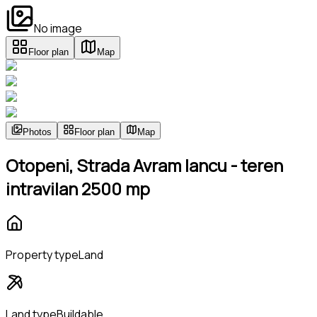
No image
Floor plan
Map
Photos
Floor plan
Map
Otopeni, Strada Avram Iancu - teren
intravilan 2500 mp
Property type
Land
Land type
Buildable