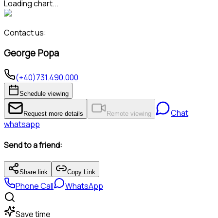
Loading chart...
Contact us:
George Popa
(+40)731.490.000
Schedule viewing
Chat
Request more details
Remote viewing
whatsapp
Send to a friend:
Share link
Copy Link
Phone Call
WhatsApp
Save time