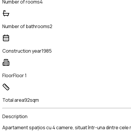
Number of rooms
4
Number of bathrooms
2
Construction year
1985
Floor
Floor 1
Total area
92sqm
Description
Apartament spațios cu 4 camere, situat într-una dintre cele ma