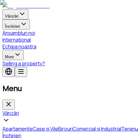
Vânzări
Închirieri
Ansambluri noi
International
Echipa noastra
More
Selling a property?
Menu
Vânzări
Apartamente
Case și Vile
Birouri
Comercial și Industrial
Terenu
Închirieri