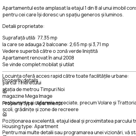
Apartamentul este amplasat la etajul 1 din 8 al unui imobil co
pentru cei care își doresc un spațiu generos și luminos.
Detalii proprietate:
Suprafață utilă: 77,35 mp
la care se adauga 2 balcoane: 2,65 mp și 3,71 mp
Vedere superbă către o zonă verde liniștită
Apartament renovat în anul 2008
Se vinde complet mobilat și utilat
Locuința oferă acces rapid către toate facilitățile urbane:
Property details
parcul Tineretului
stația de metrou Timpuri Noi
magazine Mega Image
restaurante și cafenele apreciate, precum Volare și Trattoria
Property type:
Apartments
școli, grădinițe și zone de recreere
Poziționarea excelentă, etajul ideal și proximitatea parcului 
Housing type:
Apartment
Pentru mai multe detalii sau programarea unei vizionări, vă st