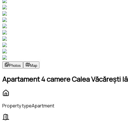
Photos
Map
Apartament 4 camere Calea Văcărești lân
Property type
Apartment