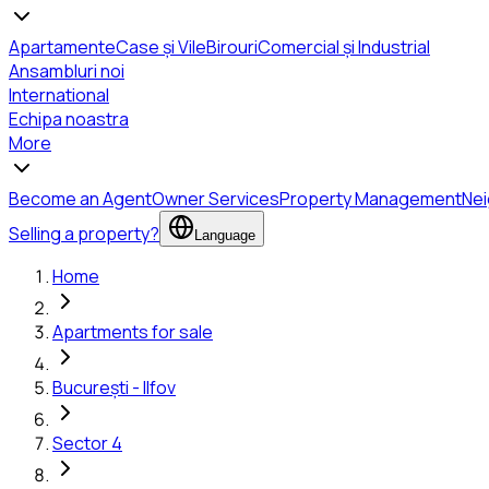
Apartamente
Case și Vile
Birouri
Comercial și Industrial
Ansambluri noi
International
Echipa noastra
More
Become an Agent
Owner Services
Property Management
Ne
Selling a property?
Language
Home
Apartments for sale
București - Ilfov
Sector 4