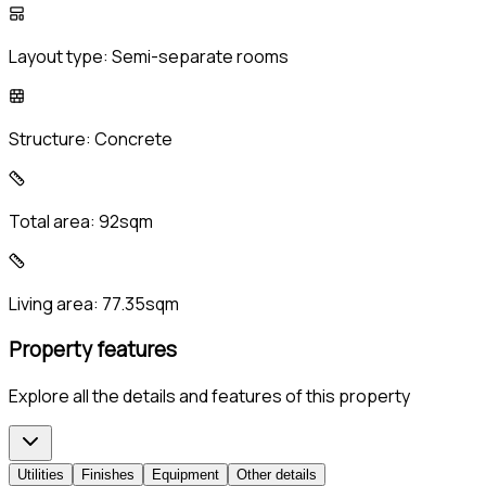
Layout type:
Semi-separate rooms
Structure:
Concrete
Total area:
92sqm
Living area:
77.35sqm
Property features
Explore all the details and features of this property
Utilities
Finishes
Equipment
Other details