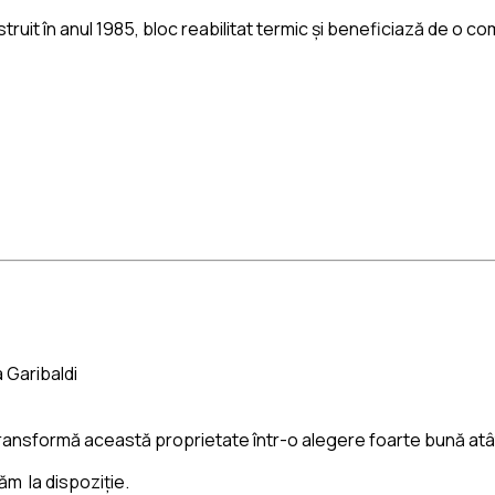
nstruit în anul 1985, bloc reabilitat termic și beneficiază de 
 Garibaldi
transformă această proprietate într-o alegere foarte bună atât p
ăm la dispoziție.