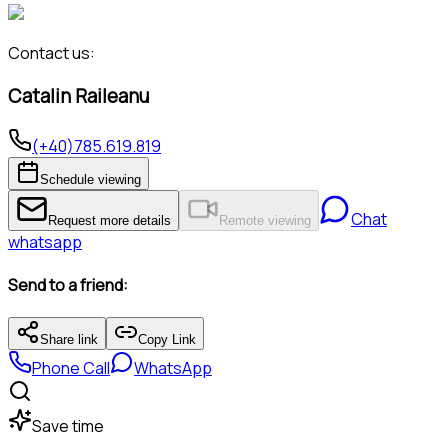
Contact us:
Catalin Raileanu
(+40)785.619.819
Schedule viewing
Chat
Request more details
Remote viewing
whatsapp
Send to a friend:
Share link
Copy Link
Phone Call
WhatsApp
Save time