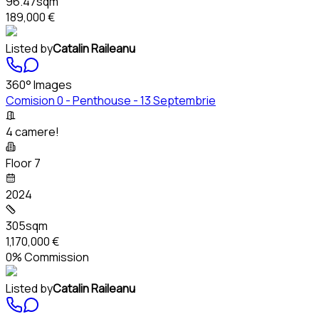
96.47sqm
189,000 €
Listed by
Catalin Raileanu
360° Images
Comision 0 - Penthouse - 13 Septembrie
4 camere!
Floor 7
2024
305sqm
1,170,000 €
0% Commission
Listed by
Catalin Raileanu