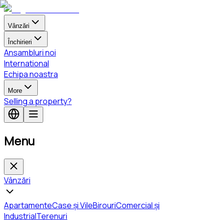
Vânzări
Închirieri
Ansambluri noi
International
Echipa noastra
More
Selling a property?
Menu
Vânzări
Apartamente
Case și Vile
Birouri
Comercial și
Industrial
Terenuri