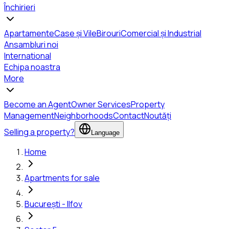
Închirieri
Apartamente
Case și Vile
Birouri
Comercial și Industrial
Ansambluri noi
International
Echipa noastra
More
Become an Agent
Owner Services
Property
Management
Neighborhoods
Contact
Noutăți
Selling a property?
Language
Home
Apartments for sale
București - Ilfov