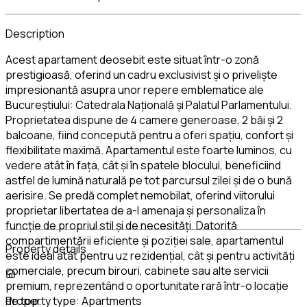
Description
Acest apartament deosebit este situat într-o zonă
prestigioasă, oferind un cadru exclusivist și o priveliște
impresionantă asupra unor repere emblematice ale
Bucureștiului: Catedrala Națională și Palatul Parlamentului.
Proprietatea dispune de 4 camere generoase, 2 băi și 2
balcoane, fiind concepută pentru a oferi spațiu, confort și
flexibilitate maximă. Apartamentul este foarte luminos, cu
vedere atât în fața, cât și în spatele blocului, beneficiind
astfel de lumină naturală pe tot parcursul zilei și de o bună
aerisire. Se predă complet nemobilat, oferind viitorului
proprietar libertatea de a-l amenaja și personaliza în
funcție de propriul stil și de necesități. Datorită
compartimentării eficiente și poziției sale, apartamentul
Property details
este ideal atât pentru uz rezidențial, cât și pentru activități
comerciale, precum birouri, cabinete sau alte servicii
premium, reprezentând o oportunitate rară într-o locație
de top.
Property type:
Apartments