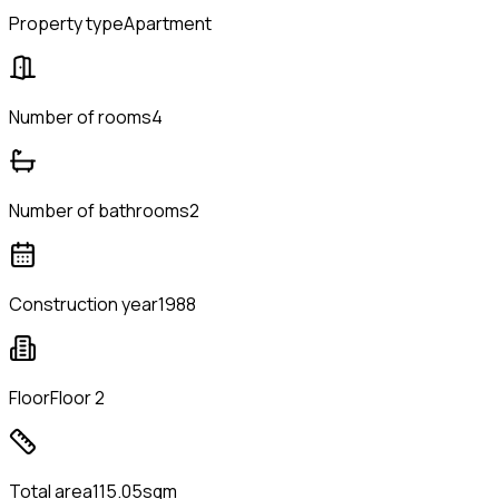
Property type
Apartment
Number of rooms
4
Number of bathrooms
2
Construction year
1988
Floor
Floor 2
Total area
115.05sqm