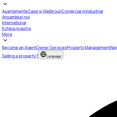
Apartamente
Case și Vile
Birouri
Comercial și Industrial
Ansambluri noi
International
Echipa noastra
More
Become an Agent
Owner Services
Property Management
Ne
Selling a property?
Language