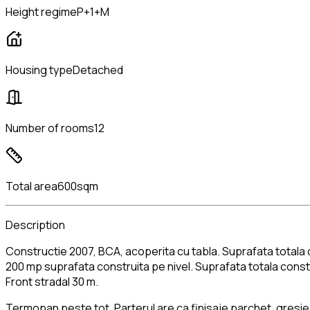
Height regime
P+1+M
Housing type
Detached
Number of rooms
12
Total area
600sqm
Description
Constructie 2007, BCA, acoperita cu tabla. Suprafata totala
200 mp suprafata construita pe nivel. Suprafata totala cons
Front stradal 30 m.
Termopan peste tot. Parterul are ca finisaje parchet, gresie 