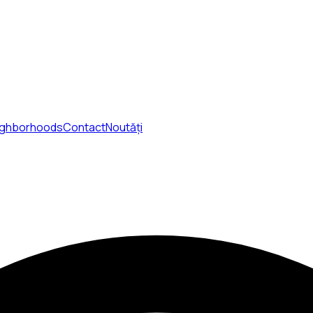
ighborhoods
Contact
Noutăți