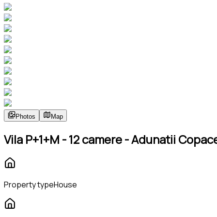
Photos
Map
Vila P+1+M - 12 camere - Adunatii Copac
Property type
House