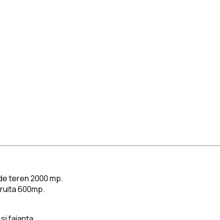
 de teren 2000 mp.
truita 600mp.
si faianta.