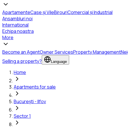
Apartamente
Case și Vile
Birouri
Comercial și Industrial
Ansambluri noi
International
Echipa noastra
More
Become an Agent
Owner Services
Property Management
Ne
Selling a property?
Language
Home
Apartments for sale
București - Ilfov
Sector 1