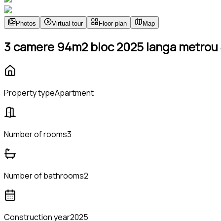
Photos
Virtual tour
Floor plan
Map
3 camere 94m2 bloc 2025 langa metrou 
Property type
Apartment
Number of rooms
3
Number of bathrooms
2
Construction year
2025