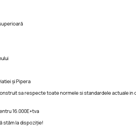
 superioară
ului
iatiei și Pipera
construit sa respecte toate normele si standardele actuale in c
 pentru 16.000E+tva
ă stăm la dispoziție!