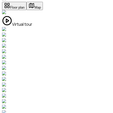
Floor plan
Map
Virtual tour