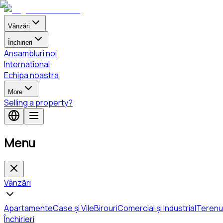
Vânzări
Închirieri
Ansambluri noi
International
Echipa noastra
More
Selling a property?
Menu
Vânzări
Apartamente
Case și Vile
Birouri
Comercial și Industrial
Terenu
Închirieri