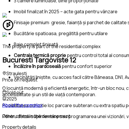
3 camere luminoase, bine proporționate
Imobil finalizat în 2025 – acte gata pentru vânzare
Finisaje premium: gresie, faianță și parchet de calitate
Bucătărie spatioasa, pregătită pentru utilare
Baie complet finisată
The property is part of the residential complex
Centrala termică proprie
pentru control total al consum
Bucuresti Targoviste 12
Încălzire în pardoseală
pentru confort superior
Straulesti
Vecinătăți liniștite, cu acces facil către Băneasa, DN1, Av
Price on request
...
O locuință modernă și eficientă energetic, într-un bloc nou, 
Sold out
accesibilitate și un stil de viață contemporan.
2025
About the complex
Posibilitatea achizitie loc parcare subteran cu extra spatiu
Other offers in the development
Pentru detalii suplimentare sau programarea unei vizionări, v
Property details