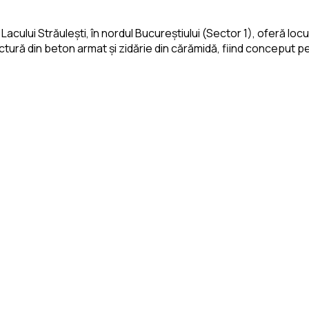
 Lacului Străulești, în nordul Bucureștiului (Sector 1), oferă l
ctură din beton armat și zidărie din cărămidă, fiind conceput pen