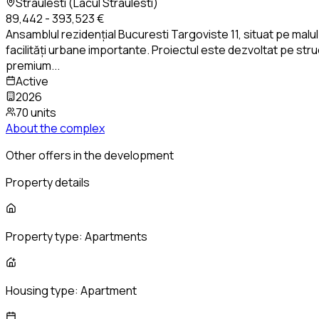
Straulesti (Lacul Straulesti)
89,442 - 393,523 €
Ansamblul rezidențial Bucuresti Targoviste 11, situat pe malul
facilități urbane importante. Proiectul este dezvoltat pe stru
premium
...
Active
2026
70 units
About the complex
Other offers in the development
Property details
Property type:
Apartments
Housing type:
Apartment