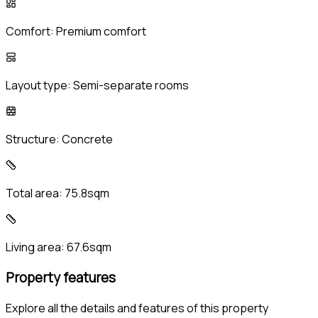
Comfort:
Premium comfort
Layout type:
Semi-separate rooms
Structure:
Concrete
Total area:
75.8sqm
Living area:
67.6sqm
Property features
Explore all the details and features of this property