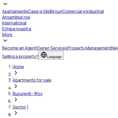
Apartamente
Case și Vile
Birouri
Comercial și Industrial
Ansambluri noi
International
Echipa noastra
More
Become an Agent
Owner Services
Property Management
Ne
Selling a property?
Language
Home
Apartments for sale
București - Ilfov
Sector 1