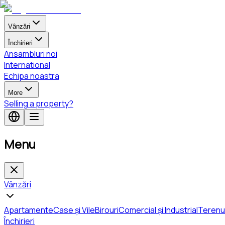
Vânzări
Închirieri
Ansambluri noi
International
Echipa noastra
More
Selling a property?
Menu
Vânzări
Apartamente
Case și Vile
Birouri
Comercial și Industrial
Terenu
Închirieri