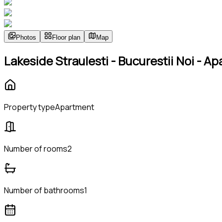
Photos
Floor plan
Map
Lakeside Straulesti - Bucurestii Noi - A
Property type
Apartment
Number of rooms
2
Number of bathrooms
1