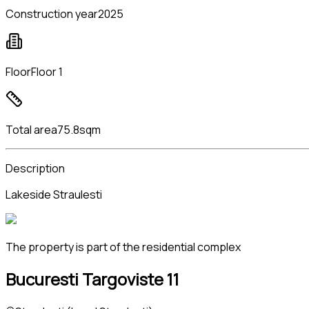
Construction year
2025
Floor
Floor 1
Total area
75.8sqm
Description
Lakeside Straulesti
The property is part of the residential complex
Bucuresti Targoviste 11