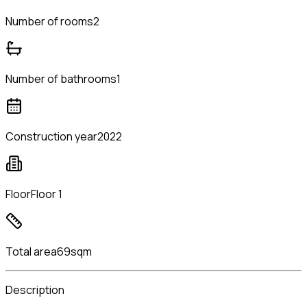
Number of rooms
2
Number of bathrooms
1
Construction year
2022
Floor
Floor 1
Total area
69sqm
Description