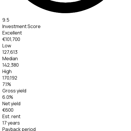
9.5
Investment Score
Excellent
€101,700
Low
127,613
Median
142,380
High
170,192
7.1
%
Gross yield
6.0
%
Net yield
€600
Est. rent
17 years
Payback period