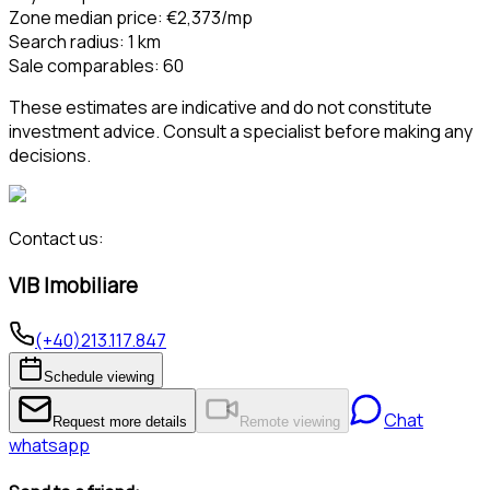
Zone median price
:
€2,373
/mp
Search radius
:
1
km
Sale comparables
:
60
These estimates are indicative and do not constitute
investment advice. Consult a specialist before making any
decisions.
Contact us:
VIB Imobiliare
(+40)213.117.847
Schedule viewing
Chat
Request more details
Remote viewing
whatsapp