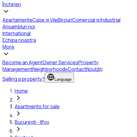
Închirieri
Apartamente
Case și Vile
Birouri
Comercial și Industrial
Ansambluri noi
International
Echipa noastra
More
Become an Agent
Owner Services
Property
Management
Neighborhoods
Contact
Noutăți
Selling a property?
Language
Home
Apartments for sale
București - Ilfov