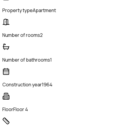
Property type
Apartment
Number of rooms
2
Number of bathrooms
1
Construction year
1964
Floor
Floor 4