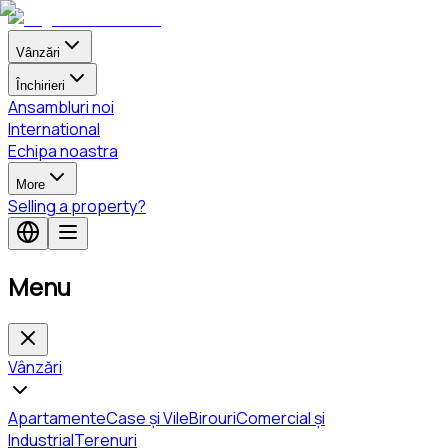
Vânzări
Închirieri
Ansambluri noi
International
Echipa noastra
More
Selling a property?
Menu
Vânzări
Apartamente
Case și Vile
Birouri
Comercial și
Industrial
Terenuri