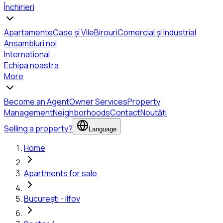
Închirieri
Apartamente
Case și Vile
Birouri
Comercial și Industrial
Ansambluri noi
International
Echipa noastra
More
Become an Agent
Owner Services
Property
Management
Neighborhoods
Contact
Noutăți
Selling a property?
Language
Home
Apartments for sale
București - Ilfov