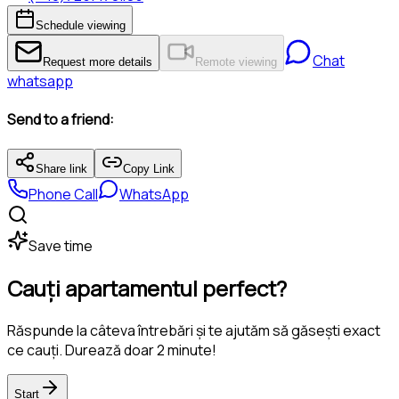
Schedule viewing
Chat
Request more details
Remote viewing
whatsapp
Send to a friend:
Share link
Copy Link
Phone Call
WhatsApp
Save time
Cauți apartamentul perfect?
Răspunde la câteva întrebări și te ajutăm să găsești exact
ce cauți. Durează doar 2 minute!
Start