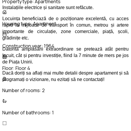
Property type:
Apartments
Instalațiile electrice și sanitare sunt refăcute.
Locuința beneficiază de o poziționare excelentă, cu acces
Housing type:
Apartment
rapid la mijloace de transport în comun, metrou și artere
importante de circulație, zone comerciale, piață, școli,
grădinițe etc.
Construction year:
1964
Datorită amplasării extraordinare se pretează atât pentru
locuit, cât și pentru investiție, fiind la 7 minute de mers pe jos
de Piața Unirii.
Floor:
Floor 4
Dacă doriți sa aflați mai multe detalii despre apartament și să
programați o vizionare, nu ezitați să ne contactați!
Number of rooms:
2
Number of bathrooms:
1