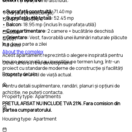
confort și spațiu bine distribuit:
•
Suprafață construită:
71.40 mp
Gorjului (Valea Lunga)
•
Suprafață utilă totală:
52.45 mp
123,615 - 146,370 €
•
Balcon:
18.95 mp (inclus în suprafața utilă)
...
•
Compartimentare:
2 camere + bucătărie deschisă
Active
•
Orientare:
Vest, favorabilă unei iluminări naturale plăcute
2027
în a doua parte a zilei
8 units
About the complex
Acest apartament reprezintă o alegere inspirată pentru
locuire personală sau investiție pe termen lung, într-un
Other offers in the development
proiect cu standarde moderne de construcție și facilități
Property details
adaptate unui stil de viață actual.
Pentru detalii suplimentare, randări, planuri și opțiuni de
achiziție, ne puteți contacta.
Property type:
Apartments
PRETUL AFISAT NU INCLUDE TVA 21%. Fara comision din
partea cumparatorului.
Housing type:
Apartment