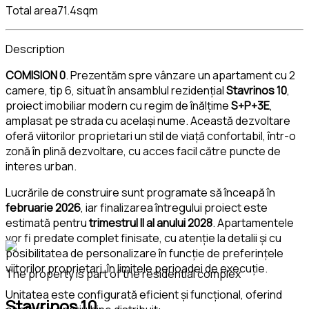
Total area
71.4sqm
Description
COMISION 0
. Prezentăm spre vânzare un apartament cu 2
camere, tip 6, situat în ansamblul rezidențial
Stavrinos 10
,
proiect imobiliar modern cu regim de înălțime
S+P+3E
,
amplasat pe strada cu același nume. Această dezvoltare
oferă viitorilor proprietari un stil de viață confortabil, într-o
zonă în plină dezvoltare, cu acces facil către puncte de
interes urban.
Lucrările de construire sunt programate să înceapă în
februarie 2026
, iar finalizarea întregului proiect este
estimată pentru
trimestrul II al anului 2028
. Apartamentele
vor fi predate complet finisate, cu atenție la detalii și cu
posibilitatea de personalizare în funcție de preferințele
viitorilor proprietari, în limitele perioadei de execuție.
The property is part of the residential complex
Unitatea este configurată eficient și funcțional, oferind
Stavrinos 10