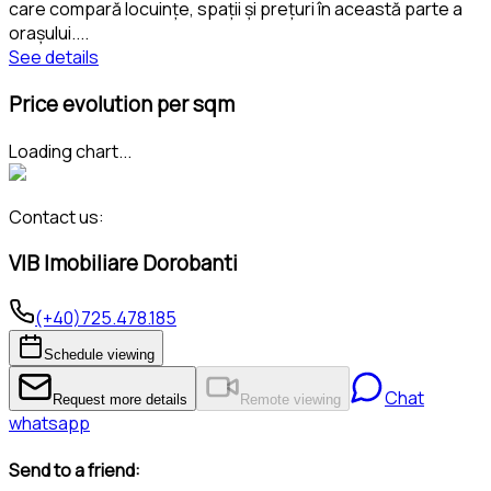
care compară locuințe, spații și prețuri în această parte a
orașului.
...
See details
Price evolution per sqm
Loading chart...
Contact us:
VIB Imobiliare Dorobanti
(+40)725.478.185
Schedule viewing
Chat
Request more details
Remote viewing
whatsapp
Send to a friend: