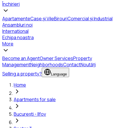
Închirieri
Apartamente
Case și Vile
Birouri
Comercial și Industrial
Ansambluri noi
International
Echipa noastra
More
Become an Agent
Owner Services
Property
Management
Neighborhoods
Contact
Noutăți
Selling a property?
Language
Home
Apartments for sale
București - Ilfov