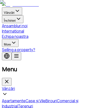
Vânzări
Închirieri
Ansambluri noi
International
Echipa noastra
More
Selling a property?
Menu
Vânzări
Apartamente
Case și Vile
Birouri
Comercial și
Industrial
Terenuri