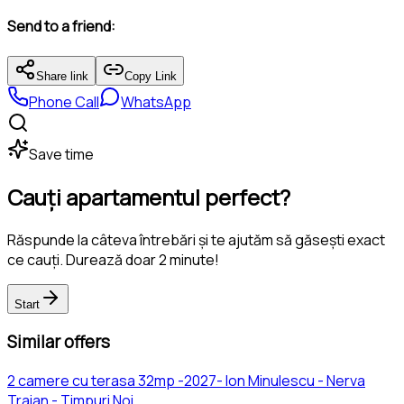
Send to a friend:
Share link
Copy Link
Phone Call
WhatsApp
Save time
Cauți apartamentul perfect?
Răspunde la câteva întrebări și te ajutăm să găsești exact
ce cauți. Durează doar 2 minute!
Start
Similar offers
2 camere cu terasa 32mp -2027- Ion Minulescu - Nerva
Traian - Timpuri Noi