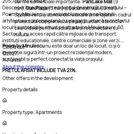
205,700 - 344,850 €
centre comerciale importante:
ParkLake Mall
(9
Descoperă noul reper rezidențial din inima Bucureștiului –
min),
Sun Plaza
(5 min) și București Mall (13 min).
Poem by Minulescu, un ansamblu modern ce îmbină
Spațiile verzi și zonele de relaxare amenajate în cadrul
arhitectura contemporană cu eleganța urbană și confortul
proiectului completează peisajul urban, oferind un
locuirii sustenabile, situat pe strada Ion Minulescu nr. 60,
cadru ideal pentru socializare și reconectare cu
Sector 3, cu acces rapid către mijloace de transport,
natura.
instituții educaționale, centre comerciale și zone verzi.
...
Poem by Minulescu
nu este doar un loc de locuit, ci și o
Sold out
investiție sigură într-un proiect rezidențial modern,
2027
sustenabil și perfect conectat la viața orașului.
7 units
About the complex
PRETUL AFISAT INCLUDE TVA 21%.
Other offers in the development
Property details
Property type:
Apartments