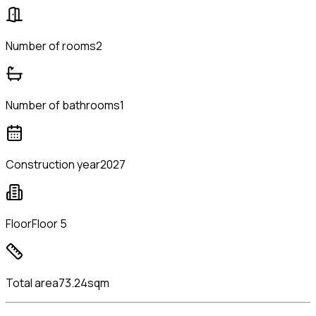
Number of rooms
2
Number of bathrooms
1
Construction year
2027
Floor
Floor 5
Total area
73.24sqm