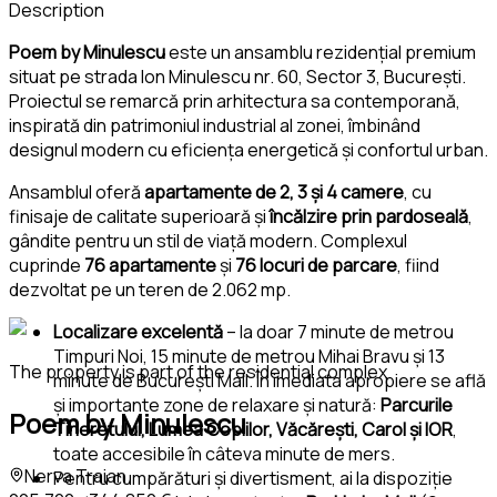
Description
Poem by Minulescu
este un ansamblu rezidențial premium
situat pe strada Ion Minulescu nr. 60, Sector 3, București.
Proiectul se remarcă prin arhitectura sa contemporană,
inspirată din patrimoniul industrial al zonei, îmbinând
designul modern cu eficiența energetică și confortul urban.
Ansamblul oferă
apartamente de 2, 3 și 4 camere
, cu
finisaje de calitate superioară și
încălzire prin pardoseală
,
gândite pentru un stil de viață modern. Complexul
cuprinde
76 apartamente
și
76 locuri de parcare
, fiind
dezvoltat pe un teren de 2.062 mp.
Localizare excelentă
– la doar 7 minute de metrou
Timpuri Noi, 15 minute de metrou Mihai Bravu și 13
The property is part of the residential complex
minute de București Mall. În imediata apropiere se află
și importante zone de relaxare și natură:
Parcurile
Poem by Minulescu
Tineretului, Lumea Copiilor, Văcărești, Carol și IOR
,
toate accesibile în câteva minute de mers.
Nerva Traian
Pentru cumpărături și divertisment, ai la dispoziție