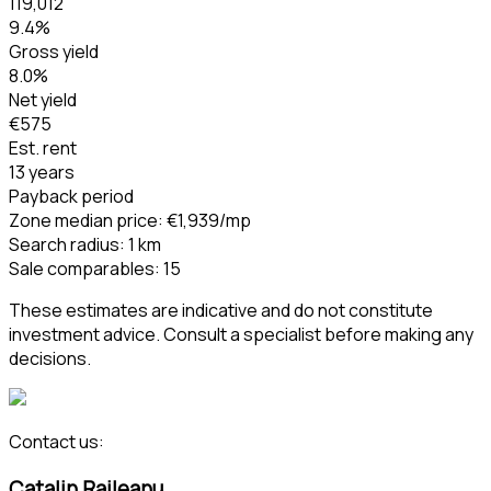
119,012
9.4
%
Gross yield
8.0
%
Net yield
€575
Est. rent
13 years
Payback period
Zone median price
:
€1,939
/mp
Search radius
:
1
km
Sale comparables
:
15
These estimates are indicative and do not constitute
investment advice. Consult a specialist before making any
decisions.
Contact us:
Catalin Raileanu