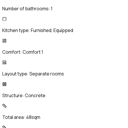
Number of bathrooms:
1
Kitchen type:
Furnished, Equipped
Comfort:
Comfort 1
Layout type:
Separate rooms
Structure:
Concrete
Total area:
48sqm