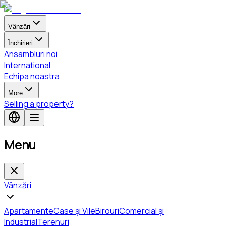
Vânzări
Închirieri
Ansambluri noi
International
Echipa noastra
More
Selling a property?
Menu
Vânzări
Apartamente
Case și Vile
Birouri
Comercial și
Industrial
Terenuri