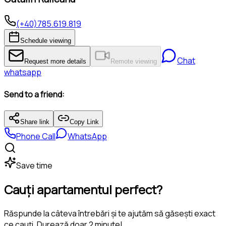
(+40)785.619.819
Schedule viewing
Chat
Request more details
Remote viewing
whatsapp
Send to a friend:
Share link
Copy Link
Phone Call
WhatsApp
Save time
Cauți apartamentul perfect?
Răspunde la câteva întrebări și te ajutăm să găsești exact
ce cauți. Durează doar 2 minute!