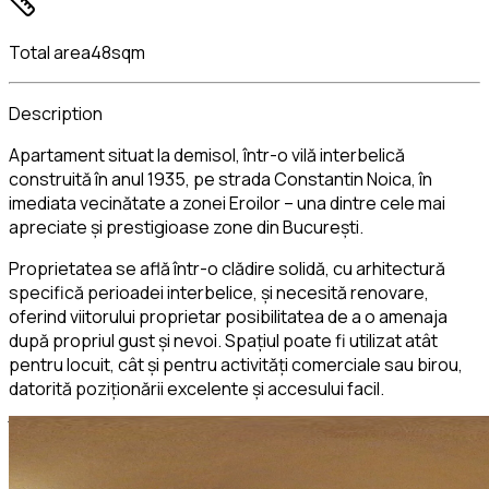
Total area
48sqm
Description
Apartament situat la demisol, într-o vilă interbelică
construită în anul 1935, pe strada Constantin Noica, în
imediata vecinătate a zonei Eroilor – una dintre cele mai
apreciate și prestigioase zone din București.
Proprietatea se află într-o clădire solidă, cu arhitectură
specifică perioadei interbelice, și necesită renovare,
oferind viitorului proprietar posibilitatea de a o amenaja
după propriul gust și nevoi. Spațiul poate fi utilizat atât
pentru locuit, cât și pentru activități comerciale sau birou,
datorită poziționării excelente și accesului facil.
Încălzirea se realizează electric, iar pentru apa caldă
apartamentul este dotat cu boiler. Fiind situat la demisol,
proprietatea beneficiază de o stație de pompare