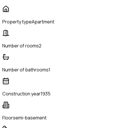
Property type
Apartment
Number of rooms
2
Number of bathrooms
1
Construction year
1935
Floor
semi-basement