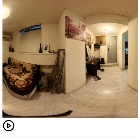
prevăzută cu clapetă antiretur, care asigură protecție
împotriva eventualelor probleme de canalizare în caz de
ploi abundente sau blocaje în rețea.
Printre avantajele suplimentare se numără impozitul anual
foarte redus, de aproximativ 50 de lei, precum și lipsa unei
asociații de proprietari, ceea ce elimină cheltuielile comune
lunare.
Această proprietate reprezintă o oportunitate excelentă
pentru cei care își doresc un spațiu versatil, într-o zonă
centrală, cu farmecul autentic al Bucureștiului interbelic.