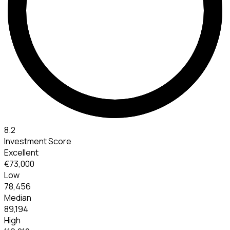
8.2
Investment Score
Excellent
€73,000
Low
78,456
Median
89,194
High