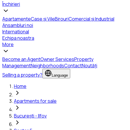
Închirieri
Apartamente
Case și Vile
Birouri
Comercial și Industrial
Ansambluri noi
International
Echipa noastra
More
Become an Agent
Owner Services
Property
Management
Neighborhoods
Contact
Noutăți
Selling a property?
Language
Home
Apartments for sale
București - Ilfov