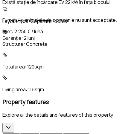
Există stație de încărcare EV 22 kW în fața blocului.
Fumatul și animalele de companie nu sunt acceptate.
Layout type:
Separate rooms
Preț: 2.250 € / lună
Garanție: 2 luni
Structure:
Concrete
Total area:
120sqm
Living area:
116sqm
Property features
Explore all the details and features of this property