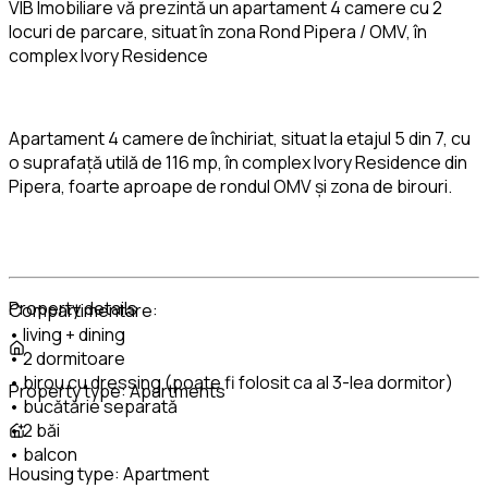
VIB Imobiliare vă prezintă un apartament 4 camere cu 2
locuri de parcare, situat în zona Rond Pipera / OMV, în
complex Ivory Residence
Apartament 4 camere de închiriat, situat la etajul 5 din 7, cu
o suprafață utilă de 116 mp, în complex Ivory Residence din
Pipera, foarte aproape de rondul OMV și zona de birouri.
Property details
Compartimentare:
• living + dining
• 2 dormitoare
• birou cu dressing (poate fi folosit ca al 3-lea dormitor)
Property type:
Apartments
• bucătărie separată
• 2 băi
• balcon
Housing type:
Apartment