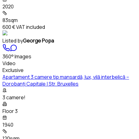
2020
83sqm
600 €
VAT included
Listed by
George Popa
360° Images
Video
Exclusive
Apartament 3 camere tip mansardă, lux, vilă interbelică –
Dorobanți Capitale | Str. Bruxelles
3 camere!
Floor 3
1940
120sqm