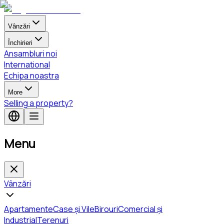
Vânzări
Închirieri
Ansambluri noi
International
Echipa noastra
More
Selling a property?
Menu
Vânzări
Apartamente
Case și Vile
Birouri
Comercial și
Industrial
Terenuri