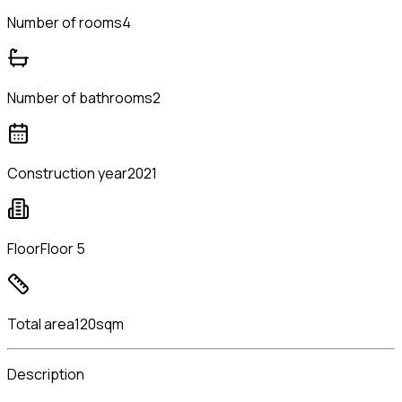
Number of rooms
4
Number of bathrooms
2
Construction year
2021
Floor
Floor 5
Total area
120sqm
Description