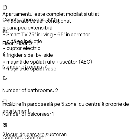
Apartamentul este complet mobilat și utilat:
Construction year:
2021
• 4 aparate de aer condiționat
• canapea extensibilă
• Smart TV 75” în living + 65” în dormitor
• plită pe inducție
Floor:
Floor 5
• cuptor electric
• frigider side-by-side
• mașină de spălat rufe + uscător (AEG)
Number of rooms:
4
• mașină de spălat vase
Number of bathrooms:
2
Încălzire în pardoseală pe 5 zone, cu centrală proprie de
apartament.
Number of balconies:
1
2 locuri de parcare subteran
Comfort:
Comfort 1