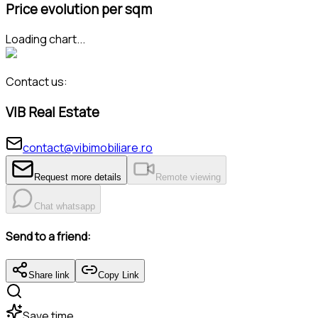
Price evolution per sqm
Loading chart...
Contact us:
VIB Real Estate
contact@vibimobiliare.ro
Request more details
Remote viewing
Chat whatsapp
Send to a friend:
Share link
Copy Link
Save time