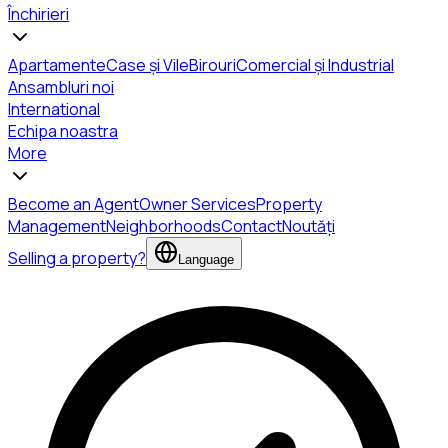
Închirieri
Apartamente
Case și Vile
Birouri
Comercial și Industrial
Ansambluri noi
International
Echipa noastra
More
Become an Agent
Owner Services
Property
Management
Neighborhoods
Contact
Noutăți
Selling a property?
Language