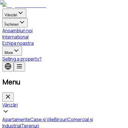
Vânzări
Închirieri
Ansambluri noi
International
Echipa noastra
More
Selling a property?
Menu
Vânzări
Apartamente
Case și Vile
Birouri
Comercial și
Industrial
Terenuri