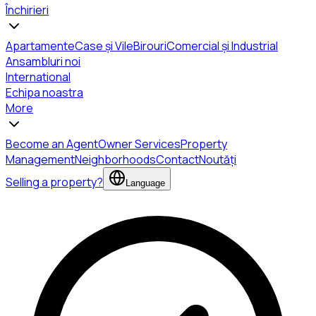
Închirieri
Apartamente
Case și Vile
Birouri
Comercial și Industrial
Ansambluri noi
International
Echipa noastra
More
Become an Agent
Owner Services
Property
Management
Neighborhoods
Contact
Noutăți
Selling a property?
Language