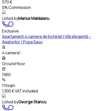
570 €
0% Commission
Listed by
Marius Maldaianu
Exclusive
Apartament 4 camere de închiriat | Vilă elegantă –
Aviatorilor / Popa Savu
4 camere!
Ground floor
1960
115sqm
1,300 €
VAT included
Listed by
George Stancu