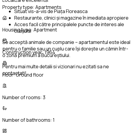
Property type:
Apartments
Situat vis-a-vis de Piața Floreasca
Restaurante, clinici și magazine în imediata apropiere
Acces facil către principalele puncte de interes ale
Housing type:
Apartment
orașului
Se acceptă animale de companie – apartamentul este ideal
pentru o familie sau un cuplu care își dorește un cămin într-
Construction year:
1964
o zonă premium a Bucureștiului.
Pentru mai multe detalii si vizionari nu ezitati sa ne
contactati!
Floor:
Ground floor
Number of rooms:
3
Number of bathrooms:
1