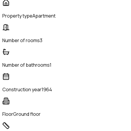
Property type
Apartment
Number of rooms
3
Number of bathrooms
1
Construction year
1964
Floor
Ground floor