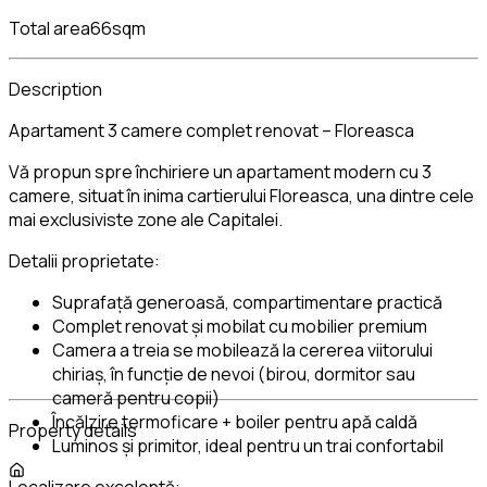
Total area
66sqm
Description
Apartament 3 camere complet renovat – Floreasca
Vă propun spre închiriere un apartament modern cu 3
camere, situat în inima cartierului Floreasca, una dintre cele
mai exclusiviste zone ale Capitalei.
Detalii proprietate:
Suprafață generoasă, compartimentare practică
Complet renovat și mobilat cu mobilier premium
Camera a treia se mobilează la cererea viitorului
chiriaș, în funcție de nevoi (birou, dormitor sau
cameră pentru copii)
Încălzire termoficare + boiler pentru apă caldă
Property details
Luminos și primitor, ideal pentru un trai confortabil
Localizare excelentă: