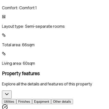
Comfort:
Comfort 1
Layout type:
Semi-separate rooms
Total area:
66sqm
Living area:
60sqm
Property features
Explore all the details and features of this property
Utilities
Finishes
Equipment
Other details