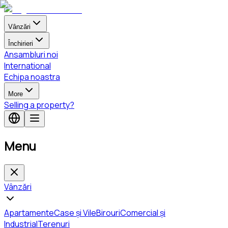
Vânzări
Închirieri
Ansambluri noi
International
Echipa noastra
More
Selling a property?
Menu
Vânzări
Apartamente
Case și Vile
Birouri
Comercial și
Industrial
Terenuri