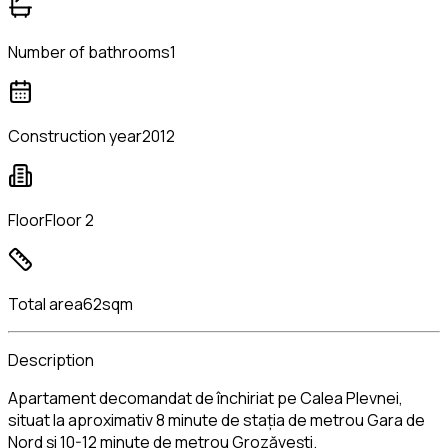
Number of bathrooms
1
Construction year
2012
Floor
Floor 2
Total area
62sqm
Description
Apartament decomandat de închiriat pe Calea Plevnei,
situat la aproximativ 8 minute de stația de metrou Gara de
Nord și 10-12 minute de metrou Grozăvești.