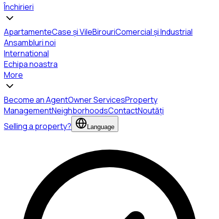
Închirieri
Apartamente
Case și Vile
Birouri
Comercial și Industrial
Ansambluri noi
International
Echipa noastra
More
Become an Agent
Owner Services
Property
Management
Neighborhoods
Contact
Noutăți
Selling a property?
Language