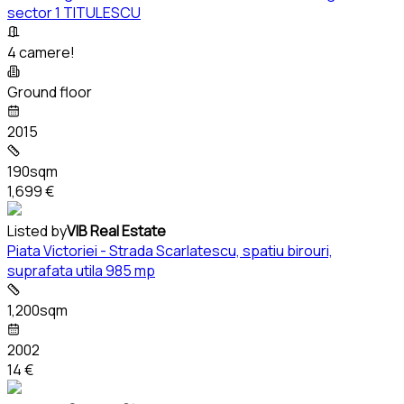
sector 1 TITULESCU
4 camere!
Ground floor
2015
190sqm
1,699 €
Listed by
VIB Real Estate
Piata Victoriei - Strada Scarlatescu, spatiu birouri,
suprafata utila 985 mp
1,200sqm
2002
14 €