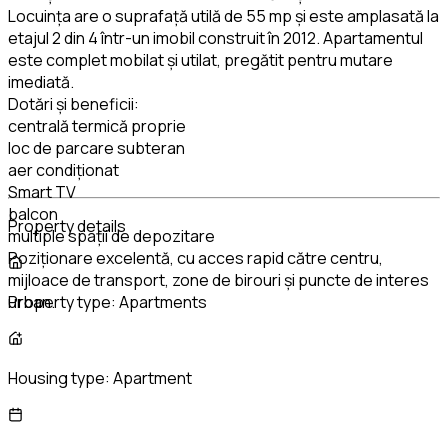
Locuința are o suprafață utilă de 55 mp și este amplasată la
etajul 2 din 4 într-un imobil construit în 2012. Apartamentul
este complet mobilat și utilat, pregătit pentru mutare
imediată.
Dotări și beneficii:
centrală termică proprie
loc de parcare subteran
aer condiționat
Smart TV
balcon
Property details
multiple spații de depozitare
Poziționare excelentă, cu acces rapid către centru,
mijloace de transport, zone de birouri și puncte de interes
urban.
Property type:
Apartments
Housing type:
Apartment