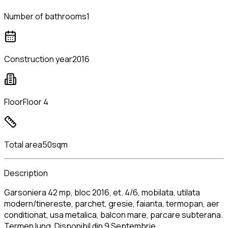
Number of bathrooms
1
Construction year
2016
Floor
Floor 4
Total area
50sqm
Description
Garsoniera 42 mp, bloc 2016, et. 4/6, mobilata, utilata
modern/tinereste, parchet, gresie, faianta, termopan, aer
conditionat, usa metalica, balcon mare, parcare subterana.
Termen lung. Disponibil din 9 Septembrie.