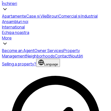
Închirieri
Apartamente
Case și Vile
Birouri
Comercial și Industrial
Ansambluri noi
International
Echipa noastra
More
Become an Agent
Owner Services
Property
Management
Neighborhoods
Contact
Noutăți
Selling a property?
Language