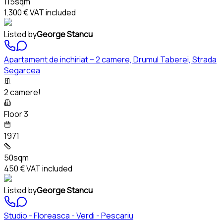
115sqm
1,300 €
VAT included
Listed by
George Stancu
Apartament de inchiriat – 2 camere, Drumul Taberei, Strada
Segarcea
2 camere!
Floor 3
1971
50sqm
450 €
VAT included
Listed by
George Stancu
Studio - Floreasca - Verdi - Pescariu