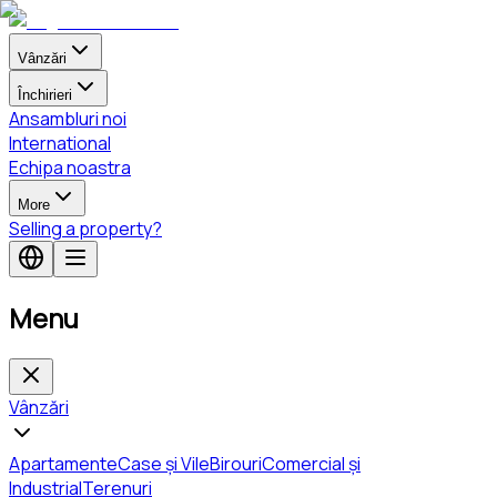
Vânzări
Închirieri
Ansambluri noi
International
Echipa noastra
More
Selling a property?
Menu
Vânzări
Apartamente
Case și Vile
Birouri
Comercial și
Industrial
Terenuri