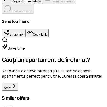
Request more details
Remote viewing
Chat whatsapp
Send to a friend:
Share link
Copy Link
Save time
Cauți un apartament de închiriat?
Răspunde la câteva întrebări și te ajutăm să găsești
apartamentul perfect pentru tine. Durează doar 2 minute!
Start
Similar offers